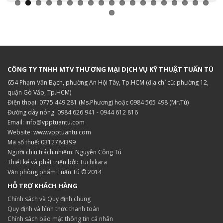
CÔNG TY TNHH MTV THƯƠNG MẠI DỊCH VỤ KỸ THUẬT TUẤN TÚ
654 Phạm Văn Bạch, phường An Hội Tây, Tp.HCM (địa chỉ cũ: phường 12,
quận Gò Vấp, Tp.HCM)
Điện thoại: 0775 449 281 (Ms.Phương) hoặc 0984 565 498 (Mr.Tú)
Đường dây nóng: 0984 626 941 - 0944 612 816
Email: info@vpptuantu.com
Website: www.vpptuantu.com
Mã số thuế: 0312784399
Người chịu trách nhiệm: Nguyễn Công Tú
Thiết kế và phát triển bởi:
Tuchikara
Văn phòng phẩm Tuấn Tú © 2014
HỖ TRỢ KHÁCH HÀNG
Chính sách và Quy định chung
Quy định và hình thức thanh toán
Chính sách bảo mật thông tin cá nhân