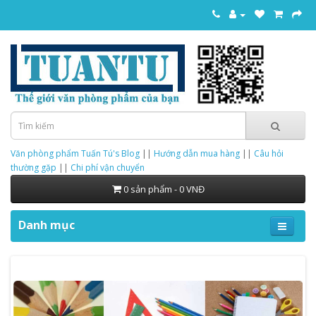
Văn phòng phẩm Tuấn Tú's Blog
||
Hướng dẫn mua hàng
||
Câu hỏi
thường gặp
||
Chi phí vận chuyển
0 sản phẩm - 0 VNĐ
Danh mục