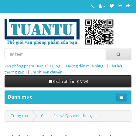
Văn phòng phẩm Tuấn Tú's Blog
||
Hướng dẫn mua hàng
||
Câu hỏi
thường gặp
||
Chi phí vận chuyển
0 sản phẩm - 0 VNĐ
Danh mục
Trang chủ
Chính sách và Quy định chung