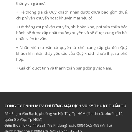
thông tin giá mới.
+ Hệ thống giá cả Quý khách nhận được chưa bao gồm thuế,
chi phí vận chuyển hoặc khuyến mãi nếu có.
+ Hệ thống chi phí vận chuyển, phí hoàn kho, phí sửa chữa bảo
hành sẽ được cập nhật thường xuyên và sẽ được cung cấp bởi
nhân viên tư vấn.
+ Nhân viên tư vấn có quyền từ chối cung cấp giá đến Quý
khách khi nhận thấy yêu cầu của Quý khách chưa thật sự phù
hợp.
+ Giá chỉ được tính và thanh toán bằng đồng Việt Nam.
CÔNG TY TNHH MTV THƯƠNG MẠI DỊCH VỤ KỸ THUẬT TUẤN TÚ
654 Phạm Văn Bạch, phường An Hội Tây, Tp.HCM (địa chỉ cũ: phường 12,
quận Gò Vấp, Tp.HCM)
Điện thoại: 0775 449 281 (Ms.Phương) hoặc 0984 565 498 (Mr.Tú)
Đường dây nóng: 0984 626 941 - 0944 612 816