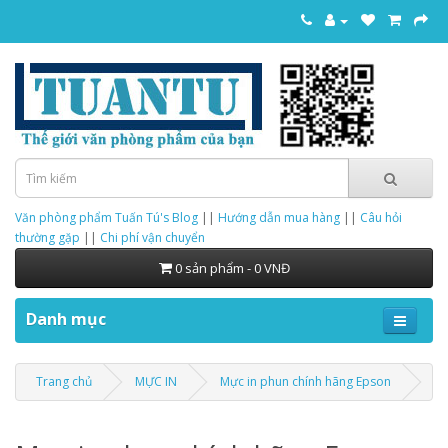
Văn phòng phẩm Tuấn Tú's Blog
||
Hướng dẫn mua hàng
||
Câu hỏi
thường gặp
||
Chi phí vận chuyển
0 sản phẩm - 0 VNĐ
Danh mục
Trang chủ
MỰC IN
Mực in phun chính hãng Epson