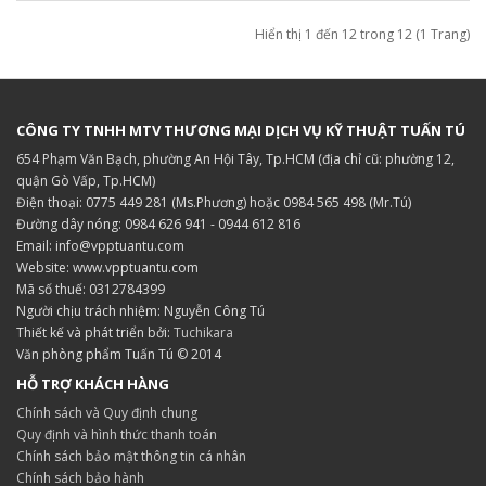
Hiển thị 1 đến 12 trong 12 (1 Trang)
CÔNG TY TNHH MTV THƯƠNG MẠI DỊCH VỤ KỸ THUẬT TUẤN TÚ
654 Phạm Văn Bạch, phường An Hội Tây, Tp.HCM (địa chỉ cũ: phường 12,
quận Gò Vấp, Tp.HCM)
Điện thoại: 0775 449 281 (Ms.Phương) hoặc 0984 565 498 (Mr.Tú)
Đường dây nóng: 0984 626 941 - 0944 612 816
Email: info@vpptuantu.com
Website: www.vpptuantu.com
Mã số thuế: 0312784399
Người chịu trách nhiệm: Nguyễn Công Tú
Thiết kế và phát triển bởi:
Tuchikara
Văn phòng phẩm Tuấn Tú © 2014
HỖ TRỢ KHÁCH HÀNG
Chính sách và Quy định chung
Quy định và hình thức thanh toán
Chính sách bảo mật thông tin cá nhân
Chính sách bảo hành