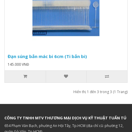
Đạn súng bắn mác bi 6cm (Ti bắn bi)
145.000 VNĐ
Hiển thị 1 đến 3 trong 3 (1 Trang)
CÔNG TY TNHH MTV THƯƠNG MẠI DỊCH VỤ KỸ THUẬT TUẤN TÚ
654 Phạm Văn Bạch, phường An Hội Tây, Tp.HCM (địa chỉ cũ: phường 12,
quận Gò Vấp, Tp.HCM)