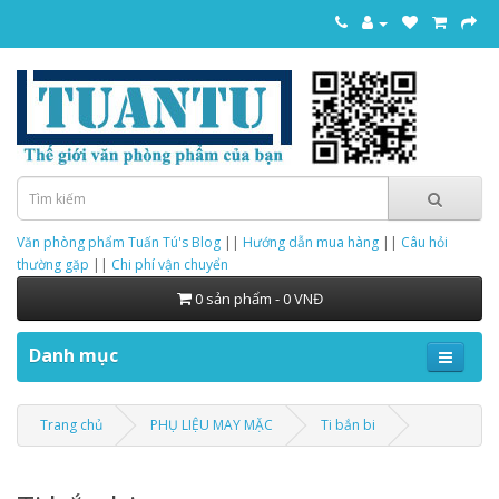
Văn phòng phẩm Tuấn Tú's Blog
||
Hướng dẫn mua hàng
||
Câu hỏi
thường gặp
||
Chi phí vận chuyển
0 sản phẩm - 0 VNĐ
Danh mục
Trang chủ
PHỤ LIỆU MAY MẶC
Ti bắn bi