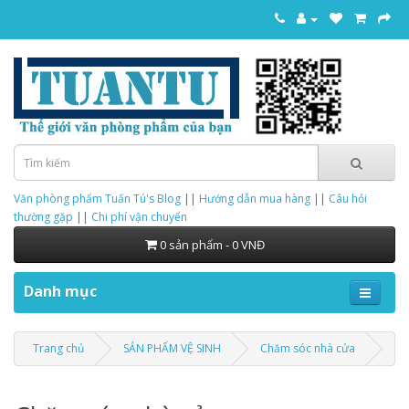
Văn phòng phẩm Tuấn Tú's Blog
||
Hướng dẫn mua hàng
||
Câu hỏi
thường gặp
||
Chi phí vận chuyển
0 sản phẩm - 0 VNĐ
Danh mục
Trang chủ
SẢN PHẨM VỆ SINH
Chăm sóc nhà cửa