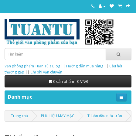
Văn phòng phẩm Tuấn Tú's Blog
||
Hướng dẫn mua hàng
||
Câu hỏi
thường gặp
||
Chi phí vận chuyển
0 sản phẩm - 0 VNĐ
Danh mục
Trang chủ
PHỤ LIỆU MAY MẶC
Ti bắn đầu móc tròn