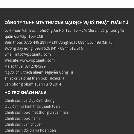
CÔNG TY TNHH MTV THƯƠNG MẠI DỊCH VỤ KỸ THUẬT TUẤN TÚ
654 Phạm Văn Bạch, phường An Hội Tây, Tp.HCM (địa chỉ cũ: phường 12,
quận Gò Vấp, Tp.HCM)
Điện thoại: 0775 449 281 (Ms.Phương) hoặc 0984 565 498 (Mr.Tú)
Đường dây nóng: 0984 626 941 - 0944 612 816
Email: info@vpptuantu.com
Website: www.vpptuantu.com
Mã số thuế: 0312784399
Người chịu trách nhiệm: Nguyễn Công Tú
Thiết kế và phát triển bởi:
Tuchikara
Văn phòng phẩm Tuấn Tú © 2014
HỖ TRỢ KHÁCH HÀNG
Chính sách và Quy định chung
Quy định và hình thức thanh toán
Chính sách bảo mật thông tin cá nhân
Chính sách bảo hành
Chính sách vận chuyển
Chính sách đổi trả và hoàn tiền