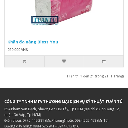
Khăn đa năng Bless You
920.000 VNĐ
Hiển thị 1 đến 21 trong 21 (1 Trang)
CÔNG TY TNHH MTV THƯƠNG MẠI DỊCH VỤ KỸ THUẬT TUẤN TÚ
654 Phạm Văn Bạch, phường An Hội Tây, Tp.HCM (địa chỉ cũ: phường 12,
quận Gò Vấp, Tp.HCM)
Điện thoại: 0775 449 281 (Ms.Phương) hoặc 0984 565 498 (Mr.Tú)
Đường dây nóng: 0984 626 941 - 0944 612 816