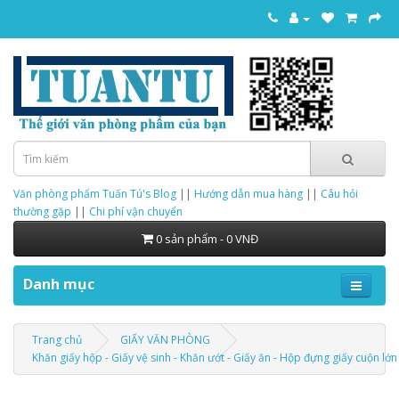
Văn phòng phẩm Tuấn Tú's Blog
||
Hướng dẫn mua hàng
||
Câu hỏi
thường gặp
||
Chi phí vận chuyển
0 sản phẩm - 0 VNĐ
Danh mục
Trang chủ
GIẤY VĂN PHÒNG
Khăn giấy hộp - Giấy vệ sinh - Khăn ướt - Giấy ăn - Hộp đựng giấy cuộn lớn