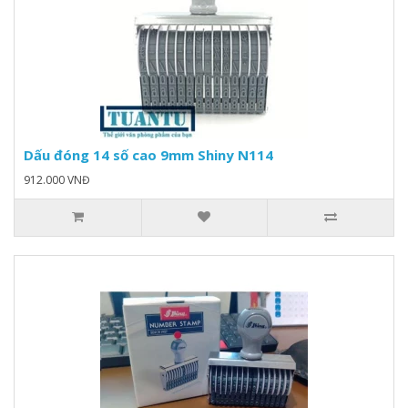
Dấu đóng 14 số cao 9mm Shiny N114
912.000 VNĐ