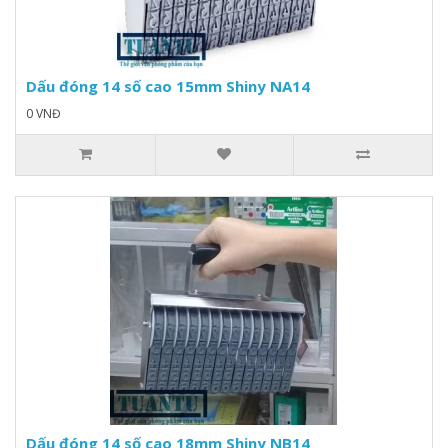
Dấu đóng 14 số cao 15mm Shiny NA14
0 VNĐ
Dấu đóng 14 số cao 18mm Shiny NB14