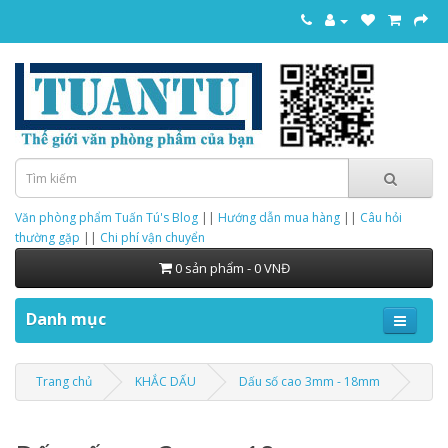
Văn phòng phẩm Tuấn Tú's Blog
||
Hướng dẫn mua hàng
||
Câu hỏi
thường gặp
||
Chi phí vận chuyển
0 sản phẩm - 0 VNĐ
Danh mục
Trang chủ
KHẮC DẤU
Dấu số cao 3mm - 18mm