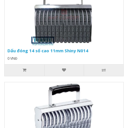
Dấu đóng 14 số cao 11mm Shiny N014
0 VNĐ