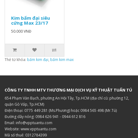
Kim bấm đại siêu
cứng Max 23/17
50.000 VNĐ
Thẻ từ khóa:
bấm kim đại
,
bấm kim max
CÔNG TY TNHH MTV THƯƠNG MẠI DỊCH VỤ KỸ THUẬT TUẤN TÚ
654 Phạm Văn Bạch, phường An Hội Tây, Tp.HCM (địa chỉ cũ: phường 12,
quận Gò Vấp, Tp.HCM)
Điện thoại: 0775 449 281 (Ms.Phương) hoặc 0984 565 498 (Mr.Tú)
Đường dây nóng: 0984 626 941 - 0944 612 816
Email: info@vpptuantu.com
Website: www.vpptuantu.com
Mã số thuế: 0312784399