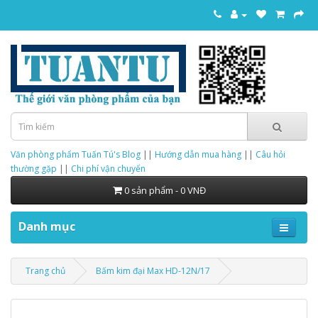
Văn phòng phẩm Tuấn Tú's Blog
||
Hướng dẫn mua hàng
||
Câu hỏi
thường gặp
||
Chi phí vận chuyển
0 sản phẩm - 0 VNĐ
Danh mục
Trang chủ
Bấm kim đại Max HD-12N/17