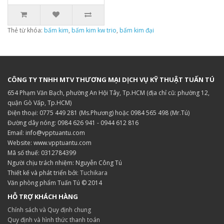
Thẻ từ khóa:
bấm kim
,
bấm kim kw trio
,
bấm kim đại
CÔNG TY TNHH MTV THƯƠNG MẠI DỊCH VỤ KỸ THUẬT TUẤN TÚ
654 Phạm Văn Bạch, phường An Hội Tây, Tp.HCM (địa chỉ cũ: phường 12,
quận Gò Vấp, Tp.HCM)
Điện thoại: 0775 449 281 (Ms.Phương) hoặc 0984 565 498 (Mr.Tú)
Đường dây nóng: 0984 626 941 - 0944 612 816
Email: info@vpptuantu.com
Website: www.vpptuantu.com
Mã số thuế: 0312784399
Người chịu trách nhiệm: Nguyễn Công Tú
Thiết kế và phát triển bởi:
Tuchikara
Văn phòng phẩm Tuấn Tú © 2014
HỖ TRỢ KHÁCH HÀNG
Chính sách và Quy định chung
Quy định và hình thức thanh toán