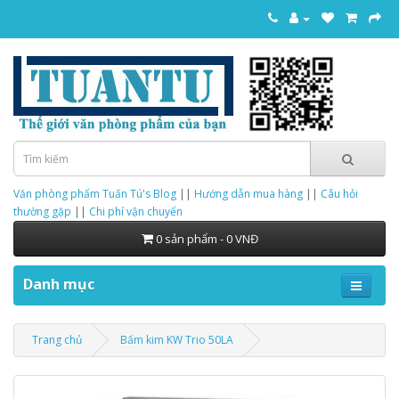
Văn phòng phẩm Tuấn Tú's Blog
||
Hướng dẫn mua hàng
||
Câu hỏi
thường gặp
||
Chi phí vận chuyển
0 sản phẩm - 0 VNĐ
Danh mục
Trang chủ
Bấm kim KW Trio 50LA