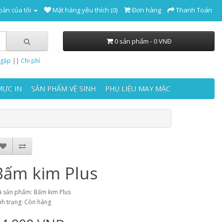
oản của tôi
Mặt hàng yêu thích (0)
Đơn hàng
Thanh Toán
0 sản phẩm - 0 VNĐ
 gặp
||
Chi phí
MỰC IN
SẢN PHẨM VỆ SINH
PHỤ LIỆU MAY MẶC
Bấm kim Plus
 sản phẩm: Bấm kim Plus
nh trạng: Còn hàng