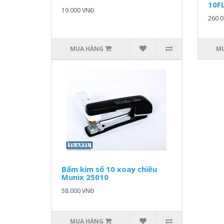
10F
19.000 VNĐ
260.
MUA HÀNG
M
Bấm kim số 10 xoay chiều
Munix 25010
58.000 VNĐ
MUA HÀNG