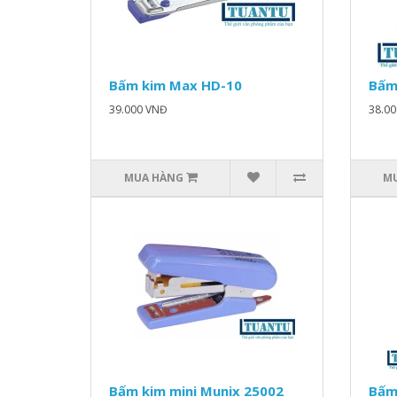
Bấm kim Max HD-10
Bấm
39.000 VNĐ
38.0
MUA HÀNG
M
Bấm kim mini Munix 25002
Bấm