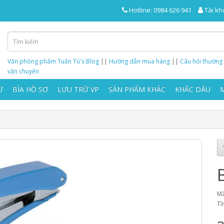
Hotline: 0984 626 941
Tài kh
Văn phòng phẩm Tuấn Tú's Blog
||
Hướng dẫn mua hàng
||
Câu hỏi thường
vận chuyển
Ừ
BÌA HỒ SƠ
LƯU TRỮ VP
SẢN PHẨM KHÁC
KHẮC DẤU
Mã
Tì