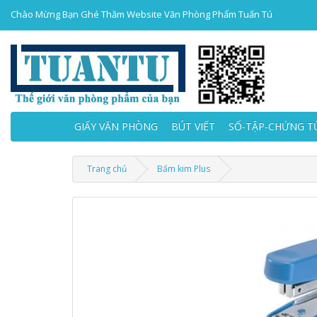
Chào Mừng Bạn Ghé Thăm Website Văn Phòng Phẩm Tuấn Tú
GIẤY VĂN PHÒNG
BÚT VIẾT
SỔ-TẬP-CHỨNG T
Trang chủ
Bấm kim Plus