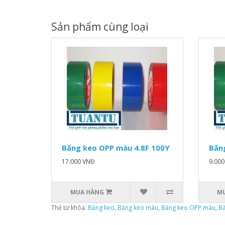
Sản phẩm cùng loại
Băng keo OPP màu 4.8F 100Y
Băn
17.000 VNĐ
9.00
MUA HÀNG
M
Thẻ từ khóa:
Băng keo
,
Băng keo màu
,
Băng keo OPP màu
,
Bă