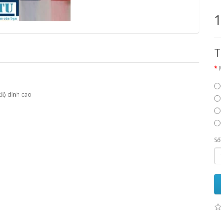
T
 độ dính cao
n
Số