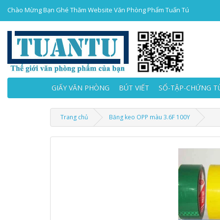
Chào Mừng Bạn Ghé Thăm Website Văn Phòng Phẩm Tuấn Tú
GIẤY VĂN PHÒNG
BÚT VIẾT
SỔ-TẬP-CHỨNG T
Trang chủ
Băng keo OPP màu 3.6F 100Y