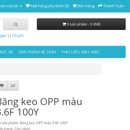
oản của tôi
Mặt hàng yêu thích (0)
Đơn hàng
Thanh Toán
0 sản phẩm - 0 VNĐ
 gặp
||
Chi phí
MỰC IN
SẢN PHẨM VỆ SINH
PHỤ LIỆU MAY MẶC
Băng keo OPP màu
3.6F 100Y
 sản phẩm: Băng keo OPP màu 3.6F 100Y
nh trạng: Còn hàng