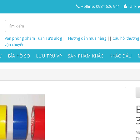
Hotline: 0984 626 941
Tài kh
Văn phòng phẩm Tuấn Tú's Blog
||
Hướng dẫn mua hàng
||
Câu hỏi thường
vận chuyển
Ừ
BÌA HỒ SƠ
LƯU TRỮ VP
SẢN PHẨM KHÁC
KHẮC DẤU
Mã
Tì