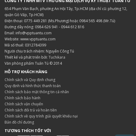
CÔNG TY TNHH MTV THƯƠNG MẠI DỊCH VỤ KỸ THUẬT TUẤN TÚ
654 Phạm Văn Bạch, phường An Hội Tây, Tp.HCM (địa chỉ cũ: phường 12,
quận Gò Vấp, Tp.HCM)
Điện thoại: 0775 449 281 (Ms.Phương) hoặc 0984 565 498 (Mr.Tú)
Đường dây nóng: 0984 626 941 - 0944 612 816
Email: info@vpptuantu.com
Website: www.vpptuantu.com
Mã số thuế: 0312784399
Người chịu trách nhiệm: Nguyễn Công Tú
Thiết kế và phát triển bởi:
Tuchikara
Văn phòng phẩm Tuấn Tú © 2014
HỖ TRỢ KHÁCH HÀNG
Chính sách và Quy định chung
Quy định và hình thức thanh toán
Chính sách bảo mật thông tin cá nhân
Chính sách bảo hành
Chính sách vận chuyển
Chính sách đổi trả và hoàn tiền
Chính sách về quy trình giải quyết khiếu nại
Bản đồ chỉ đường
TƯƠNG THÍCH TỐT VỚI