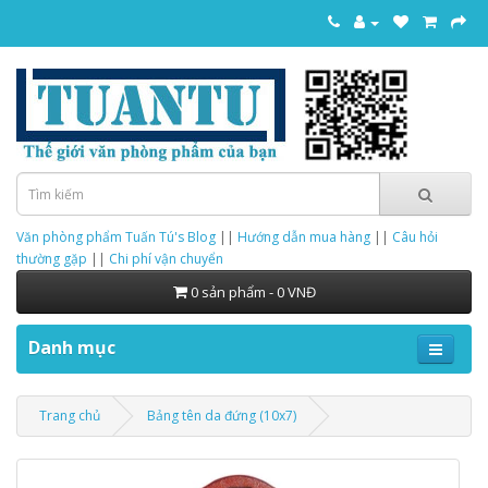
Văn phòng phẩm Tuấn Tú's Blog
||
Hướng dẫn mua hàng
||
Câu hỏi
thường gặp
||
Chi phí vận chuyển
0 sản phẩm - 0 VNĐ
Danh mục
Trang chủ
Bảng tên da đứng (10x7)