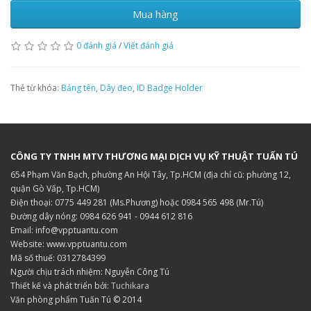
Mua hàng
0 đánh giá
/
Viết đánh giá
Thẻ từ khóa:
Bảng tên
,
Dây đeo
,
ID Badge Holder
CÔNG TY TNHH MTV THƯƠNG MẠI DỊCH VỤ KỸ THUẬT TUẤN TÚ
654 Phạm Văn Bạch, phường An Hội Tây, Tp.HCM (địa chỉ cũ: phường 12,
quận Gò Vấp, Tp.HCM)
Điện thoại: 0775 449 281 (Ms.Phương) hoặc 0984 565 498 (Mr.Tú)
Đường dây nóng: 0984 626 941 - 0944 612 816
Email: info@vpptuantu.com
Website: www.vpptuantu.com
Mã số thuế: 0312784399
Người chịu trách nhiệm: Nguyễn Công Tú
Thiết kế và phát triển bởi:
Tuchikara
Văn phòng phẩm Tuấn Tú © 2014