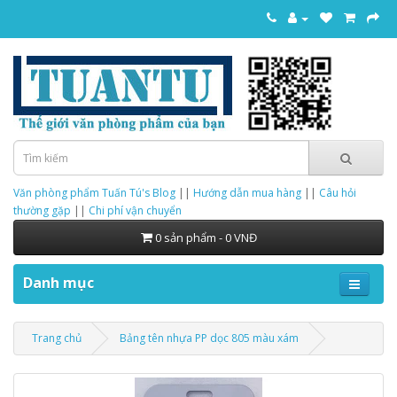
Văn phòng phẩm Tuấn Tú's Blog
||
Hướng dẫn mua hàng
||
Câu hỏi
thường gặp
||
Chi phí vận chuyển
0 sản phẩm - 0 VNĐ
Danh mục
Trang chủ
Bảng tên nhựa PP dọc 805 màu xám