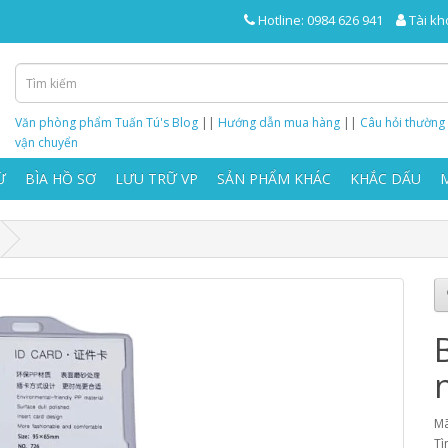
Hotline: 0984 626 941
Tài kh
Văn phòng phẩm Tuấn Tú's Blog
||
Hướng dẫn mua hàng
||
Câu hỏi thường
vận chuyển
Ừ
BÌA HỒ SƠ
LƯU TRỮ VP
SẢN PHẨM KHÁC
KHẮC DẤU
Mã
Tì