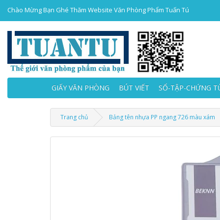
Chào Mừng Bạn Ghé Thăm Website Văn Phòng Phẩm Tuấn Tú
GIẤY VĂN PHÒNG
BÚT VIẾT
SỔ-TẬP-CHỨNG T
Trang chủ
Bảng tên nhựa PP ngang 726 màu xám