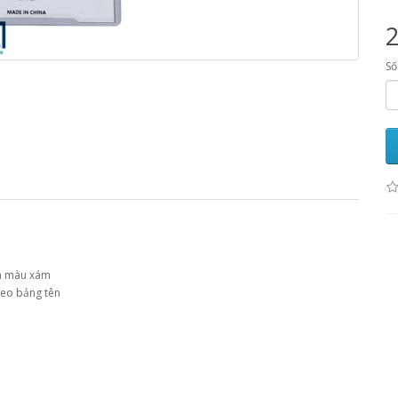
Số
ền màu xám
đeo bảng tên