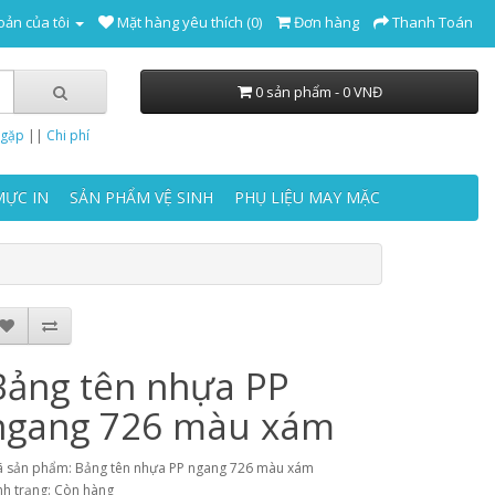
oản của tôi
Mặt hàng yêu thích (0)
Đơn hàng
Thanh Toán
0 sản phẩm - 0 VNĐ
 gặp
||
Chi phí
MỰC IN
SẢN PHẨM VỆ SINH
PHỤ LIỆU MAY MẶC
Bảng tên nhựa PP
ngang 726 màu xám
 sản phẩm: Bảng tên nhựa PP ngang 726 màu xám
nh trạng: Còn hàng