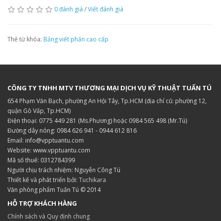
0 đánh giá
/
Viết đánh giá
Thẻ từ khóa:
Bảng viết phấn cao cấp
CÔNG TY TNHH MTV THƯƠNG MẠI DỊCH VỤ KỸ THUẬT TUẤN TÚ
654 Phạm Văn Bạch, phường An Hội Tây, Tp.HCM (địa chỉ cũ: phường 12,
quận Gò Vấp, Tp.HCM)
Điện thoại: 0775 449 281 (Ms.Phương) hoặc 0984 565 498 (Mr.Tú)
Đường dây nóng: 0984 626 941 - 0944 612 816
Email: info@vpptuantu.com
Website: www.vpptuantu.com
Mã số thuế: 0312784399
Người chịu trách nhiệm: Nguyễn Công Tú
Thiết kế và phát triển bởi:
Tuchikara
Văn phòng phẩm Tuấn Tú © 2014
HỖ TRỢ KHÁCH HÀNG
Chính sách và Quy định chung