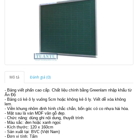
Mô tả
Đánh giá (0)
- Bảng viết phấn cao cấp. Chất liệu chính bằng Greenlam nhập khẩu từ
Ấn Độ
- Bảng có kẻ ô ly vuông 5cm hoặc không kẻ ô ly. Viết dễ xóa không
lem.
- Viền khung nhôm định hình chắc chắn, bốn góc có co nhựa hài hòa.
- Mặt sau là ván MDF vân gỗ đẹp.
- Chức năng: dùng ghi nội dung, thuyết trình
- Màu sắc: đen hoặc xanh ngọc
- Kích thước: 120 x 160cm
- Sản xuất tại: BVC (Việt Nam)
- Đơn vị tính: Tấm