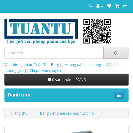
Văn phòng phẩm Tuấn Tú's Blog
||
Hướng dẫn mua hàng
||
Câu hỏi
thường gặp
||
Chi phí vận chuyển
0 sản phẩm - 0 VNĐ
Danh mục
Trang chủ
Bảng viết phấn cao cấp 1.2 x 1.6