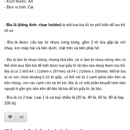
- Kích thước: A4
- Đơn vị tính: Cái
Bìa lá (tiếng Anh: clear holder)
-
là một loại bìa hồ sơ phổ biến để lưu trữ
hồ sơ.
- Bìa lá được cấu tạo từ nhựa cứng trong, gồm 2 tờ bìa gấp lại với
nhau, kín mép trái và bên dưới, mặt trên và bên phải hở.
- ​Bìa lá làm từ nhựa mỏng, nhưng khá bền, và vì làm từ nhựa mỏng nên có
thể nhìn qua tấm bìa để biết được loại giầy tờ tài liệu nào đang được lưu trữ.
Bìa lá có 2 khổ A4 ( 210mm x 297mm) và F4 ( 210mm x 330mm). Một tờ bìa
lá có sức chứa khoảng 5-10 tờ giấy., có thể mở từ 2 cạnh (phía bên trên và
bên hông), còn các cạnh còn lại thì kín. Bìa lá có một phần khuyết hình bán
nguyệt ở gần góc bên trên để tiện lật bìa để bỏ giấy tờ, tài liệu.
- Bìa lá có 2 loại: Loại 1 lá và loại nhiều lá (20 lá, 40 lá, 60 lá, 80 lá hay
100 lá)