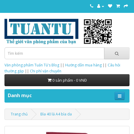
Văn phòng phẩm Tuấn Tú's Blog
||
Hướng dẫn mua hàng
||
Câu hỏi
thường gặp
||
Chi phí vận chuyển
0 sản phẩm - 0 VNĐ
Danh mục
Trang chủ
Bìa 40 lá A4 bìa da