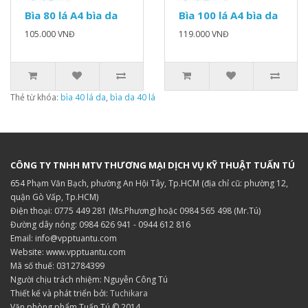
Bìa 80 lá A4 bìa da
Bìa 100 lá A4 bìa da
105.000 VNĐ
119.000 VNĐ
Thẻ từ khóa:
bìa 40 lá da
,
bìa da 40 lá
CÔNG TY TNHH MTV THƯƠNG MẠI DỊCH VỤ KỸ THUẬT TUẤN TÚ
654 Phạm Văn Bạch, phường An Hội Tây, Tp.HCM (địa chỉ cũ: phường 12,
quận Gò Vấp, Tp.HCM)
Điện thoại: 0775 449 281 (Ms.Phương) hoặc 0984 565 498 (Mr.Tú)
Đường dây nóng: 0984 626 941 - 0944 612 816
Email: info@vpptuantu.com
Website: www.vpptuantu.com
Mã số thuế: 0312784399
Người chịu trách nhiệm: Nguyễn Công Tú
Thiết kế và phát triển bởi:
Tuchikara
Văn phòng phẩm Tuấn Tú © 2014