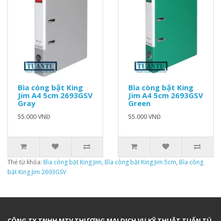
Bìa còng bật King
Bìa còng bật King
Jim A4 5cm 2693GSV
Jim A4 5cm 2693GSV
Gray
Green
55.000 VNĐ
55.000 VNĐ
Thẻ từ khóa:
Bìa còng bật King Jim
,
Bìa còng bật King Jim 5cm
,
Bìa còng
bật King Jim 2693GSV
CÔNG TY TNHH MTV THƯƠNG MẠI DỊCH VỤ KỸ THUẬT TUẤN TÚ