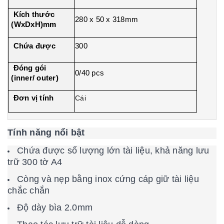
Kích thước
280 x 50 x 318mm
(WxDxH)mm
Chứa được
300
Đóng gói
0/40 pcs
(inner/ outer)
Đơn vị tính
Cái
Tính năng nổi bật
Chứa được số lượng lớn tài liệu, khả năng lưu
trữ 300 tờ A4
Còng và nẹp bằng inox cứng cáp giữ tài liệu
chắc chắn
Độ dày bìa 2.0mm