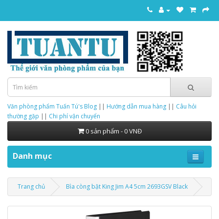
Văn phòng phẩm Tuấn Tú's Blog
||
Hướng dẫn mua hàng
||
Câu hỏi
thường gặp
||
Chi phí vận chuyển
0 sản phẩm - 0 VNĐ
Danh mục
Trang chủ
Bìa còng bật King Jim A4 5cm 2693GSV Black