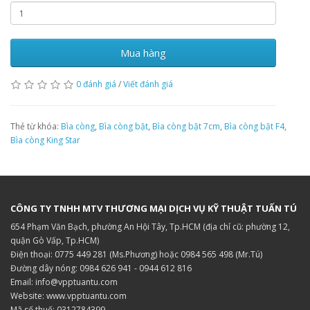
Mua hàng
0 đánh giá
/
Viết đánh giá
Thẻ từ khóa:
Bìa còng
,
Bìa còng bật
,
Bìa còng bật 7cm
,
Bìa còng bật F4
,
Bìa còng King Star
CÔNG TY TNHH MTV THƯƠNG MẠI DỊCH VỤ KỸ THUẬT TUẤN TÚ
654 Phạm Văn Bạch, phường An Hội Tây, Tp.HCM (địa chỉ cũ: phường 12,
quận Gò Vấp, Tp.HCM)
Điện thoại: 0775 449 281 (Ms.Phương) hoặc 0984 565 498 (Mr.Tú)
Đường dây nóng: 0984 626 941 - 0944 612 816
Email: info@vpptuantu.com
Website: www.vpptuantu.com
Mã số thuế: 0312784399