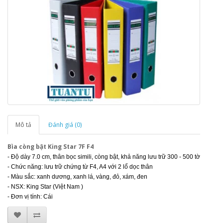
Mô tả
Đánh giá (0)
Bìa còng bật King Star 7F F4
- Độ dày 7.0 cm, thân bọc simili, còng bật, khả năng lưu trữ 300 - 500 tờ
- Chức năng: lưu trữ chứng từ F4, A4 với 2 lổ dọc thân
- Màu sắc: xanh dương, xanh lá, vàng, đỏ, xám, đen
- NSX: King Star (Việt Nam )
- Đơn vị tính: Cái