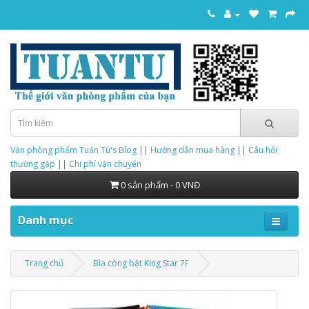
Văn phòng phẩm Tuấn Tú's Blog
||
Hướng dẫn mua hàng
||
Câu hỏi
thường gặp
||
Chi phí vận chuyển
0 sản phẩm - 0 VNĐ
Danh mục
Trang chủ
Bìa còng bật King Star 7F