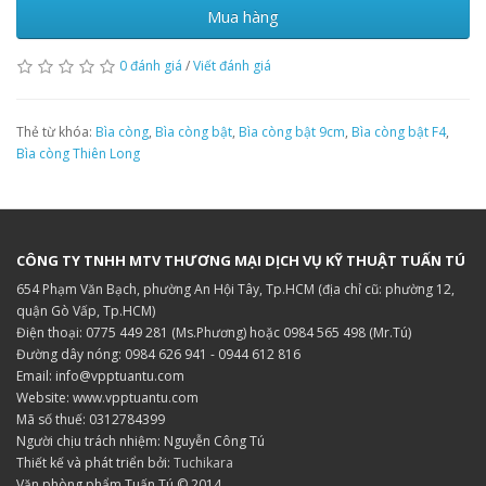
Mua hàng
0 đánh giá
/
Viết đánh giá
Thẻ từ khóa:
Bìa còng
,
Bìa còng bật
,
Bìa còng bật 9cm
,
Bìa còng bật F4
,
Bìa còng Thiên Long
CÔNG TY TNHH MTV THƯƠNG MẠI DỊCH VỤ KỸ THUẬT TUẤN TÚ
654 Phạm Văn Bạch, phường An Hội Tây, Tp.HCM (địa chỉ cũ: phường 12,
quận Gò Vấp, Tp.HCM)
Điện thoại: 0775 449 281 (Ms.Phương) hoặc 0984 565 498 (Mr.Tú)
Đường dây nóng: 0984 626 941 - 0944 612 816
Email: info@vpptuantu.com
Website: www.vpptuantu.com
Mã số thuế: 0312784399
Người chịu trách nhiệm: Nguyễn Công Tú
Thiết kế và phát triển bởi:
Tuchikara
Văn phòng phẩm Tuấn Tú © 2014