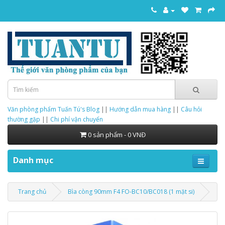
Văn phòng phẩm Tuấn Tú's Blog
||
Hướng dẫn mua hàng
||
Câu hỏi
thường gặp
||
Chi phí vận chuyển
0 sản phẩm - 0 VNĐ
Danh mục
Trang chủ
Bìa còng 90mm F4 FO-BC10/BC018 (1 mặt si)