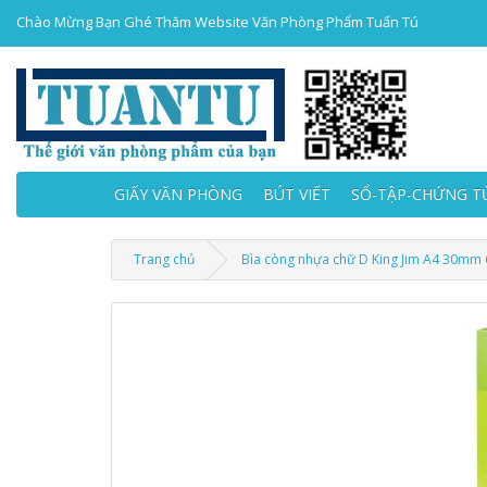
Chào Mừng Bạn Ghé Thăm Website Văn Phòng Phẩm Tuấn Tú
GIẤY VĂN PHÒNG
BÚT VIẾT
SỔ-TẬP-CHỨNG T
Trang chủ
Bìa còng nhựa chữ D King Jim A4 30mm