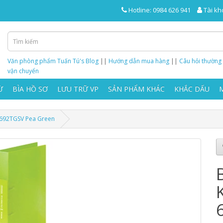
Hotline: 0984 626 941
Tài kh
Văn phòng phẩm Tuấn Tú's Blog
||
Hướng dẫn mua hàng
||
Câu hỏi thường
vận chuyển
Ừ
BÌA HỒ SƠ
LƯU TRỮ VP
SẢN PHẨM KHÁC
KHẮC DẤU
 692TGSV Pea Green