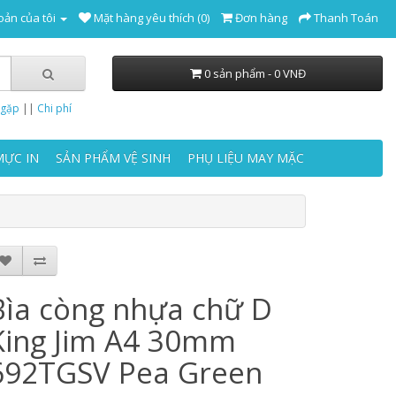
oản của tôi
Mặt hàng yêu thích (0)
Đơn hàng
Thanh Toán
0 sản phẩm - 0 VNĐ
 gặp
||
Chi phí
MỰC IN
SẢN PHẨM VỆ SINH
PHỤ LIỆU MAY MẶC
Bìa còng nhựa chữ D
King Jim A4 30mm
692TGSV Pea Green