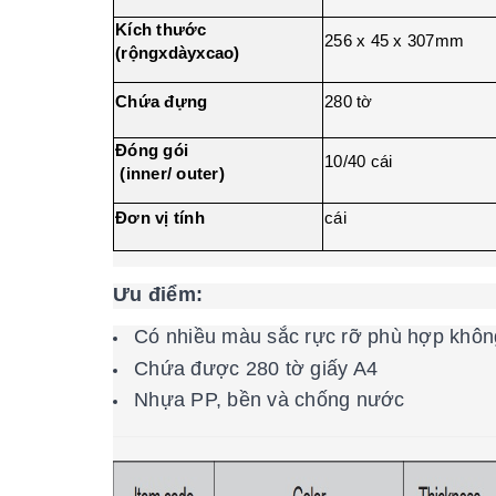
Kích thước
256 x 45 x 307mm
(rộngxdàyxcao)
Chứa đựng
280 tờ
Đóng gói
10/40 cái
(inner/ outer)
Đơn vị tính
cái
Ưu điểm:
Có nhiều màu sắc rực rỡ phù hợp khôn
Chứa được 280 tờ giấy A4
Nhựa PP, bền và chống nước