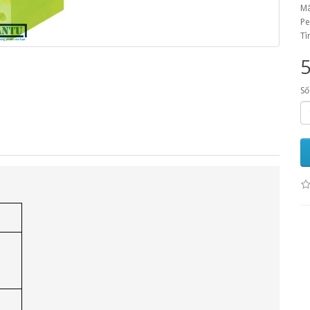
Mã
Pe
Tì
Số