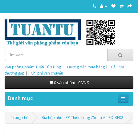
Văn phòng phẩm Tuấn Tú's Blog
||
Hướng dẫn mua hàng
||
Câu hỏi
thường gặp
||
Chi phí vận chuyển
0 sản phẩm - 0 VNĐ
Danh mục
Trang chủ
Bìa hộp nhựa PP Thiên Long 75mm A4 FO-BF02