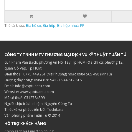
Thẻ từ khóa:
Bìa hồ sơ
,
Bìa hộp
,
Bìa hộp nhựa PP
CÔNG TY TNHH MTV THƯƠNG MẠI DỊCH VỤ KỸ THUẬT TUẤN TÚ
654 Phạm Văn Bạch, phường An Hội Tây, Tp.HCM (địa chỉ cũ: phường 12,
quận Gò Vấp, Tp.HCM)
Điện thoại: 0775 449 281 (Ms.Phương) hoặc 0984 565 498 (Mr.Tú)
Đường dây nóng: 0984 626 941 - 0944 612 816
Email: info@vpptuantu.com
Website: www.vpptuantu.com
Mã số thuế: 0312784399
Người chịu trách nhiệm: Nguyễn Công Tú
Thiết kế và phát triển bởi:
Tuchikara
Văn phòng phẩm Tuấn Tú © 2014
HỖ TRỢ KHÁCH HÀNG
Chính sách và Quy định chung