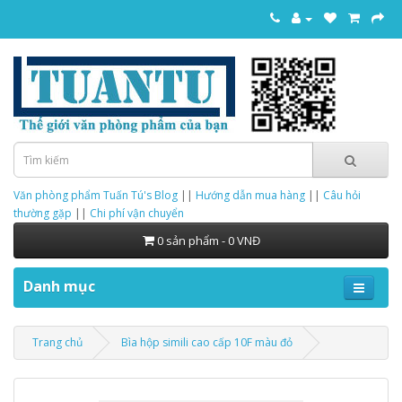
Văn phòng phẩm Tuấn Tú's Blog
||
Hướng dẫn mua hàng
||
Câu hỏi
thường gặp
||
Chi phí vận chuyển
0 sản phẩm - 0 VNĐ
Danh mục
Trang chủ
Bìa hộp simili cao cấp 10F màu đỏ