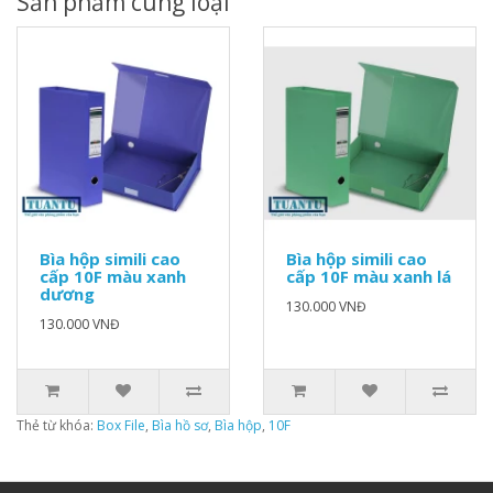
Sản phẩm cùng loại
Bìa hộp simili cao
Bìa hộp simili cao
cấp 10F màu xanh
cấp 10F màu xanh lá
dương
130.000 VNĐ
130.000 VNĐ
Thẻ từ khóa:
Box File
,
Bìa hồ sơ
,
Bìa hộp
,
10F