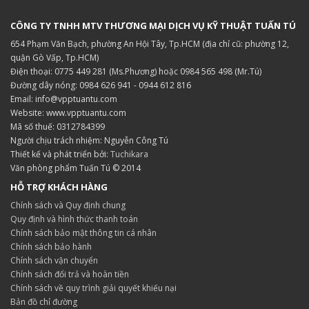
CÔNG TY TNHH MTV THƯƠNG MẠI DỊCH VỤ KỸ THUẬT TUẤN TÚ
654 Phạm Văn Bạch, phường An Hội Tây, Tp.HCM (địa chỉ cũ: phường 12,
quận Gò Vấp, Tp.HCM)
Điện thoại: 0775 449 281 (Ms.Phương) hoặc 0984 565 498 (Mr.Tú)
Đường dây nóng: 0984 626 941 - 0944 612 816
Email: info@vpptuantu.com
Website: www.vpptuantu.com
Mã số thuế: 0312784399
Người chịu trách nhiệm: Nguyễn Công Tú
Thiết kế và phát triển bởi:
Tuchikara
Văn phòng phẩm Tuấn Tú © 2014
HỖ TRỢ KHÁCH HÀNG
Chính sách và Quy định chung
Quy định và hình thức thanh toán
Chính sách bảo mật thông tin cá nhân
Chính sách bảo hành
Chính sách vận chuyển
Chính sách đổi trả và hoàn tiền
Chính sách về quy trình giải quyết khiếu nại
Bản đồ chỉ đường