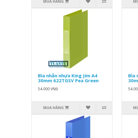
MUA HÀNG
M
Bìa nhẫn nhựa King Jim A4
Bìa 
30mm 622TGSV Pea Green
30m
54.000 VNĐ
54.0
MUA HÀNG
M