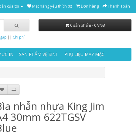
oản của tôi
Mặt hàng yêu thích (0)
Đơn hàng
Thanh Toán
0 sản phẩm - 0 VNĐ
 gặp
||
Chi phí
MỰC IN
SẢN PHẨM VỆ SINH
PHỤ LIỆU MAY MẶC
Bìa nhẫn nhựa King Jim
A4 30mm 622TGSV
Blue