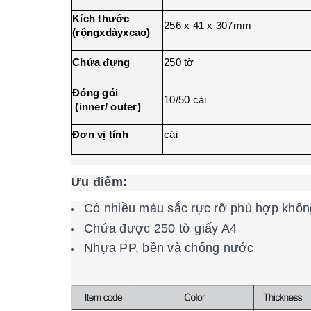
Kích thước
256 x 41 x 307mm
(rộngxdàyxcao)
Chứa đựng
250 tờ
Đóng gói
10/50 cái
(inner/ outer)
Đơn vị tính
cái
Ưu điểm:
Có nhiều màu sắc rực rỡ phù hợp khôn
Chứa được 250 tờ giấy A4
Nhựa PP, bền và chống nước