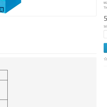
Mã
Tì
Số