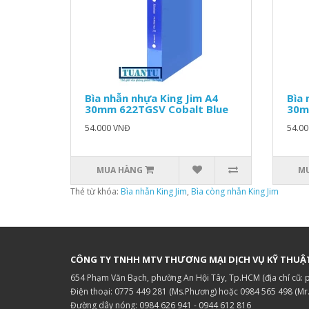
Bìa nhẫn nhựa King Jim A4
Bìa 
30mm 622TGSV Cobalt Blue
30m
54.000 VNĐ
54.0
MUA HÀNG
M
Thẻ từ khóa:
Bìa nhẫn King Jim
,
Bìa còng nhẫn King Jim
CÔNG TY TNHH MTV THƯƠNG MẠI DỊCH VỤ KỸ THUẬ
654 Phạm Văn Bạch, phường An Hội Tây, Tp.HCM (địa chỉ cũ:
Điện thoại: 0775 449 281 (Ms.Phương) hoặc 0984 565 498 (Mr
Đường dây nóng: 0984 626 941 - 0944 612 816