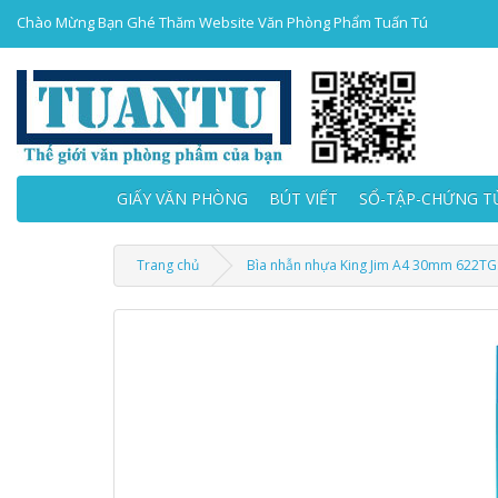
Chào Mừng Bạn Ghé Thăm Website Văn Phòng Phẩm Tuấn Tú
GIẤY VĂN PHÒNG
BÚT VIẾT
SỔ-TẬP-CHỨNG T
Trang chủ
Bìa nhẫn nhựa King Jim A4 30mm 622TG