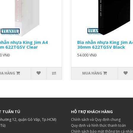
nhẫn nhựa King Jim A4
Bìa nhẫn nhựa King Jim A
m 622TGSV Clear
30mm 622TGSV Black
00 VNĐ
54.000 VNĐ
UA HÀNG
MUA HÀNG
T TUẤN TÚ
HỖ TRỢ KHÁCH HÀNG
 phường 12, quận Gò Vấp, Tp.HCM)
Chính sách và Quy định chung
.Tú)
Quy định và hình thức thanh toán
Chính sách bảo mật thông tin cá nhâ