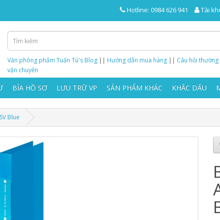
Hotline: 0984 626 941
Tài kh
Văn phòng phẩm Tuấn Tú's Blog
||
Hướng dẫn mua hàng
||
Câu hỏi thường
vận chuyển
Ừ
BÌA HỒ SƠ
LƯU TRỮ VP
SẢN PHẨM KHÁC
KHẮC DẤU
SV Blue