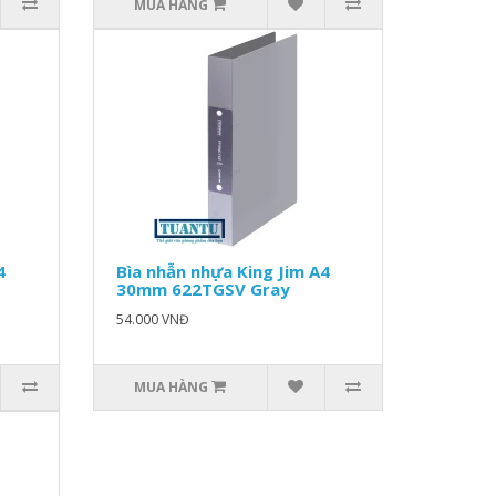
MUA HÀNG
4
Bìa nhẫn nhựa King Jim A4
30mm 622TGSV Gray
54.000 VNĐ
MUA HÀNG