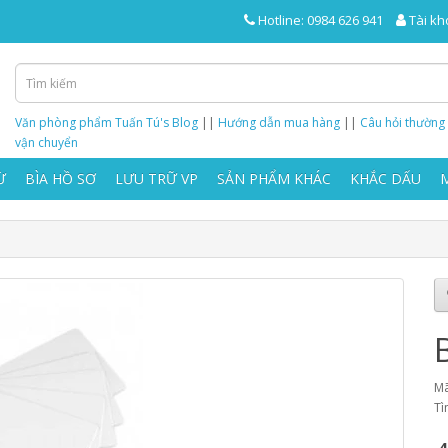
Hotline: 0984 626 941
Tài kh
Văn phòng phẩm Tuấn Tú's Blog
||
Hướng dẫn mua hàng
||
Câu hỏi thường
vận chuyển
Ừ
BÌA HỒ SƠ
LƯU TRỮ VP
SẢN PHẨM KHÁC
KHẮC DẤU
Mã
Tì