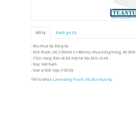
Mô tả
Đánh giá (0)
- Bìa nhựa ép Bằng lái
- Kích thước: A6 (105mm x 148mm), nhựa trắng trong, độ dính
- Chức năng: Bảo vệ bề mặt tài liệu kích cở A6
- Nsx: Việt Nam
- Đơn vị tính: hộp (100 tờ)
Thẻ từ khóa:
Laminating Pouch
,
A6
,
Bìa nhựa ép