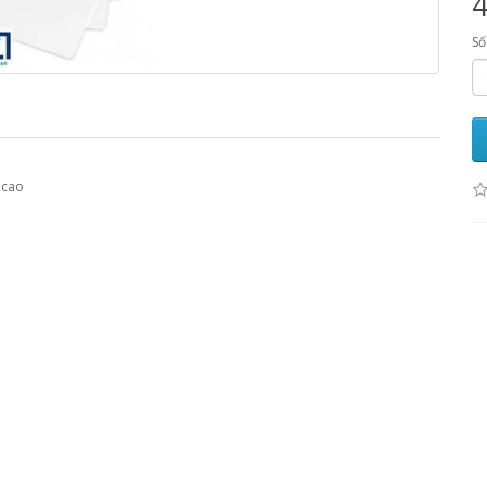
Số
 cao