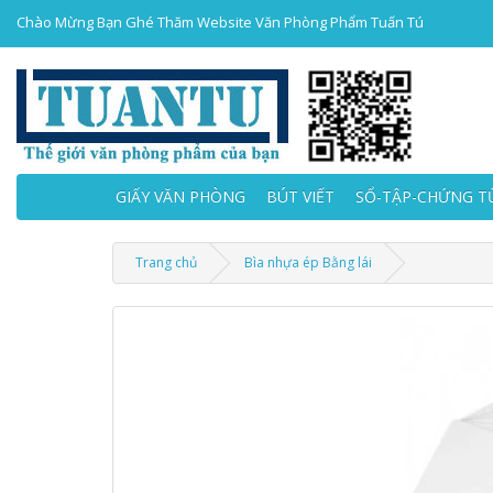
Chào Mừng Bạn Ghé Thăm Website Văn Phòng Phẩm Tuấn Tú
GIẤY VĂN PHÒNG
BÚT VIẾT
SỔ-TẬP-CHỨNG T
Trang chủ
Bìa nhựa ép Bằng lái