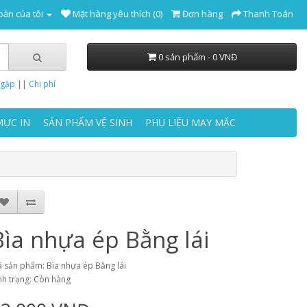
oản của tôi
Mặt hàng yêu thích (0)
Đơn hàng
Thanh Toán
0 sản phẩm - 0 VNĐ
 gặp
||
Chi phí
MỰC IN
SẢN PHẨM VỆ SINH
PHỤ LIỆU MAY MẶC
Bìa nhựa ép Bằng lái
 sản phẩm: Bìa nhựa ép Bằng lái
nh trạng: Còn hàng