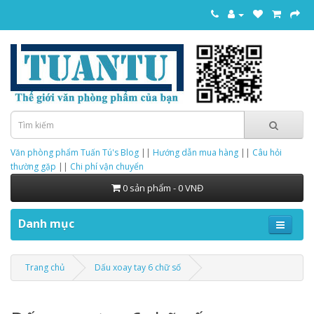
Văn phòng phẩm Tuấn Tú's Blog
||
Hướng dẫn mua hàng
||
Câu hỏi
thường gặp
||
Chi phí vận chuyển
0 sản phẩm - 0 VNĐ
Danh mục
Trang chủ
Dấu xoay tay 6 chữ số