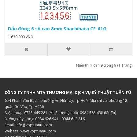
Dấu đóng 6 số cao 8mm Shachihata CF-61G
1.630.000 VNĐ
Hiển thị 1 đến 9 trong 9 (1 Trang)
CÔNG TY TNHH MTV THƯƠNG MẠI DỊCH VỤ KỸ THUẬT TUẤN TÚ
654 Phạm Văn Bạch, phường An Hội Tây, Tp.HCM (địa chỉ cũ: phường 12,
quận Gò Vấp, Tp.HCM)
Điện thoại: 0775 449 281 (Ms.Phương) hoặc 0984 565 498 (Mr.Tú)
Đường dây nóng: 0984 626 941 - 0944 612 816
Email: info@vpptuantu.com
Website: www.vpptuantu.com