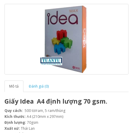
Mô tả
Đánh giá (0)
Giấy Idea A4 định lượng 70 gsm.
Quy cách:
500 tờ/ram, 5 ram/thùng
Kích thước:
A4 (210mm x 297mm)
Định lượng:
70gsm
Xuất xứ:
Thái Lan