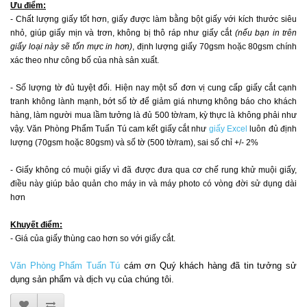
Ưu điểm:
- Chất lượng giấy tốt hơn, giấy được làm bằng bột giấy với kích thước siêu
nhỏ, giúp giấy mịn và trơn, không bị thô ráp như giấy cắt
(nếu bạn in trên
giấy loại này sẽ tốn mực in hơn)
, định lượng giấy 70gsm hoặc 80gsm chính
xác theo như công bố của nhà sản xuất.
- Số lượng tờ đủ tuyệt đối. Hiện nay một số đơn vị cung cấp giấy cắt cạnh
tranh không lành mạnh, bớt số tờ để giảm giá nhưng không báo cho khách
hàng, làm người mua lầm tưởng là đủ 500 tờ/ram, kỳ thực là không phải như
vậy. Văn Phòng Phẩm Tuấn Tú cam kết giấy cắt như
giấy Excel
luôn đủ định
lượng (70gsm hoặc 80gsm) và số tờ (500 tờ/ram), sai số chỉ +/- 2%
- Giấy không có muội giấy vì đã được đưa qua cơ chế rung khử muội giấy,
điều này giúp bảo quản cho máy in và máy photo có vòng đời sử dụng dài
hơn
Khuyết điểm:
- Giá của giấy thùng cao hơn so với giấy cắt.
Văn Phòng Phẩm Tuấn Tú
cám ơn Quý khách hàng đã tin tưởng sử
dụng sản phẩm và dịch vụ của chúng tôi.