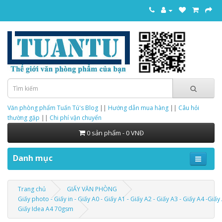
Văn phòng phẩm Tuấn Tú's Blog
||
Hướng dẫn mua hàng
||
Câu hỏi
thường gặp
||
Chi phí vận chuyển
0 sản phẩm - 0 VNĐ
Danh mục
Trang chủ
GIẤY VĂN PHÒNG
Giấy photo - Giấy in - Giấy A0 - Giấy A1 - Giấy A2 - Giấy A3 - Giấy A4 -Giấy
Giấy Idea A4 70gsm