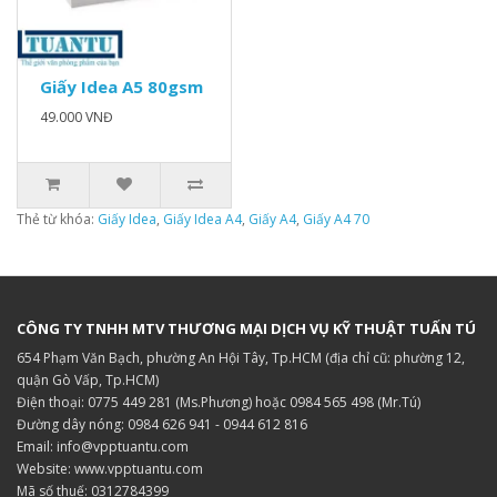
Giấy Idea A5 80gsm
49.000 VNĐ
Thẻ từ khóa:
Giấy Idea
,
Giấy Idea A4
,
Giấy A4
,
Giấy A4 70
CÔNG TY TNHH MTV THƯƠNG MẠI DỊCH VỤ KỸ THUẬT TUẤN TÚ
654 Phạm Văn Bạch, phường An Hội Tây, Tp.HCM (địa chỉ cũ: phường 12,
quận Gò Vấp, Tp.HCM)
Điện thoại: 0775 449 281 (Ms.Phương) hoặc 0984 565 498 (Mr.Tú)
Đường dây nóng: 0984 626 941 - 0944 612 816
Email: info@vpptuantu.com
Website: www.vpptuantu.com
Mã số thuế: 0312784399