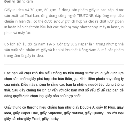
Đơn vị tính:
Ram
Giấy in Idea A4 70 gsm, 80 gsm là dòng sản phẩm giấy in cao cấp, được
sản xuất tại Thái Lan, ứng dụng công nghệ TRUTONE, đáp ứng mọi tiêu
chuẩn in hiện đại; có thể được sử dụng thích hợp và cho ra chất lượng bản
in hoàn hảo nhất trên hầu hết các thiết bị máy photocopy, máy in laser, in
phun và máy fax.
Có lịch sử lâu đời từ năm 1976. Công ty SCG Paper là 1 trong những nhà
sản xuất sản phẩm về giấy và bao bì lớn nhất Đông Nam Á, mà sản phẩm
trọng tâm là giấy in Idea.
Các bạn đã chịu khó tìm hiểu thông tin trên mạng trước khi quyết định lựa
chọn sản phẩm giấy phù hợp cho bản thân, gia đình, tiệm photo hay công ty
của mình. Điều này chứng tỏ rằng các bạn là những người tiêu dùng thông
thái. Sau đây chúng tôi xin tư vấn với các bạn một số yếu tố để các bạn dễ
dàng quyết định chọn loại giấy nào phù hợp nhất.
Giấy thùng có thương hiệu chẳng hạn như giấy Double A, giấy IK Plus,
giấy
Idea
, giấy Paper One, giấy Supreme, giấy Natural, giấy Quality ...so với loại
giấy cắt như giấy Excel, giấy Lucky...