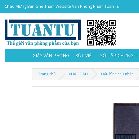
Chào Mừng Bạn Ghé Thăm Website Văn Phòng Phẩm Tuấn Tú
GIẤY VĂN PHÒNG
BÚT VIẾT
SỔ-TẬP-CHỨNG T
Trang chủ
KHẮC DẤU
Dấu hình chữ nhật