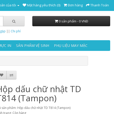
oản của tôi
Mặt hàng yêu thích (0)
Đơn hàng
Thanh Toán
0 sản phẩm - 0 VNĐ
 gặp
||
Chi phí
MỰC IN
SẢN PHẨM VỆ SINH
PHỤ LIỆU MAY MẶC
Hộp dấu chữ nhật TD
T814 (Tampon)
 sản phẩm: Hộp dấu chữ nhật TD T814 (Tampon)
nh trạng: Còn hàng