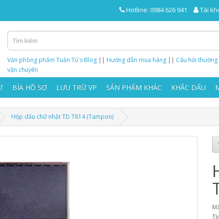
Hotline: 0984 626 941
Tài kh
Văn phòng phẩm Tuấn Tú's Blog
||
Hướng dẫn mua hàng
||
Câu hỏi thường
vận chuyển
Ừ
BÌA HỒ SƠ
LƯU TRỮ VP
SẢN PHẨM KHÁC
KHẮC DẤU
Hộp dấu chữ nhật TD T814 (Tampon)
Mã
Tì