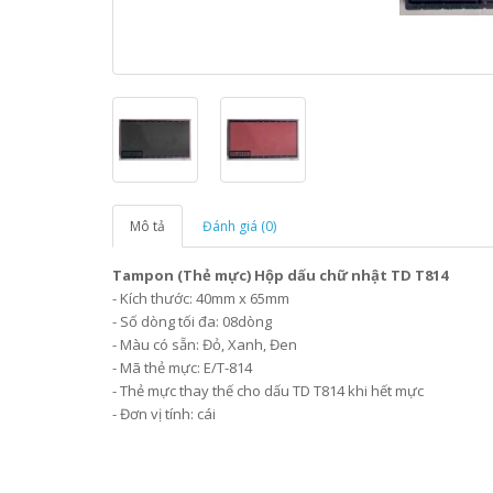
Mô tả
Đánh giá (0)
Tampon (Thẻ mực) Hộp dấu chữ nhật TD T814
- Kích thước: 40mm x 65mm
- Số dòng tối đa: 08dòng
- Màu có sẵn: Đỏ, Xanh, Đen
- Mã thẻ mực:
E/T-814
- Thẻ mực thay thế cho dấu TD T814 khi hết mực
- Đơn vị tính: cái