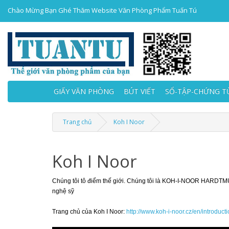
Chào Mừng Bạn Ghé Thăm Website Văn Phòng Phẩm Tuấn Tú
GIẤY VĂN PHÒNG
BÚT VIẾT
SỔ-TẬP-CHỨNG T
Trang chủ
Koh I Noor
Koh I Noor
Chúng tôi tô điểm thế giới. Chúng tôi là KOH-I-NOOR HARDTMUT
nghệ sỹ
Trang chủ của Koh I Noor:
http://www.koh-i-noor.cz/en/introduct