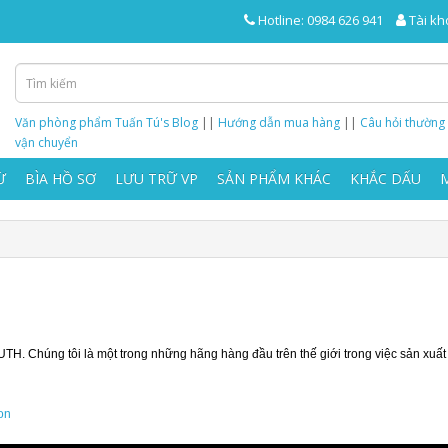
Hotline: 0984 626 941
Tài kh
Văn phòng phẩm Tuấn Tú's Blog
||
Hướng dẫn mua hàng
||
Câu hỏi thường
vận chuyển
Ừ
BÌA HỒ SƠ
LƯU TRỮ VP
SẢN PHẨM KHÁC
KHẮC DẤU
H. Chúng tôi là một trong những hãng hàng đầu trên thế giới trong việc sản xuấ
ion