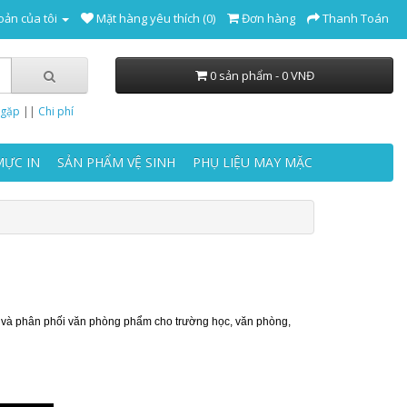
oản của tôi
Mặt hàng yêu thích (0)
Đơn hàng
Thanh Toán
0 sản phẩm - 0 VNĐ
 gặp
||
Chi phí
MỰC IN
SẢN PHẨM VỆ SINH
PHỤ LIỆU MAY MẶC
t và phân phối văn phòng phẩm cho trường học, văn phòng,