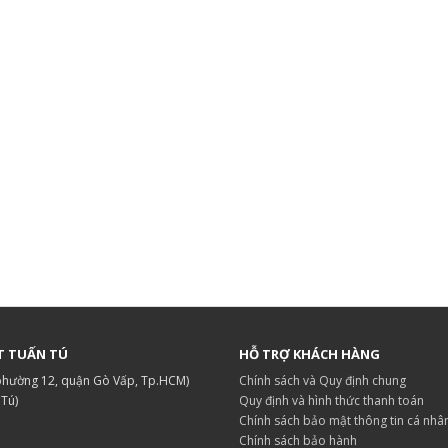
T TUẤN TÚ
HỖ TRỢ KHÁCH HÀNG
 phường 12, quận Gò Vấp, Tp.HCM)
Chính sách và Quy định chung
.Tú)
Quy định và hình thức thanh toán
Chính sách bảo mật thông tin cá nhâ
Chính sách bảo hành