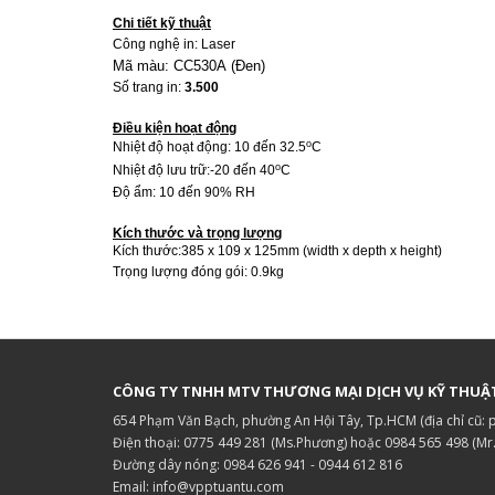
Chi tiết kỹ thuật
Công nghệ in: Laser
Mã màu: CC530A (Đen)
Số trang in:
3.500
Điều kiện hoạt động
o
Nhiệt độ hoạt động: 10
đến 32.5
C
o
Nhiệt độ lưu trữ:
-20 đến 40
C
Độ ẩm: 10 đến 90% RH
Kích thước và trọng lượng
Kích thước:385 x 109 x 125mm (width x depth x height)
Trọng lượng đóng gói: 0.9kg
CÔNG TY TNHH MTV THƯƠNG MẠI DỊCH VỤ KỸ THUẬ
654 Phạm Văn Bạch, phường An Hội Tây, Tp.HCM (địa chỉ cũ:
Điện thoại: 0775 449 281 (Ms.Phương) hoặc 0984 565 498 (Mr
Đường dây nóng: 0984 626 941 - 0944 612 816
Email: info@vpptuantu.com