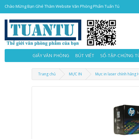
Chào Mừng Bạn Ghé Thăm Website Văn Phòng Phẩm Tuấn Tú
GIẤY VĂN PHÒNG
BÚT VIẾT
SỔ-TẬP-CHỨNG T
Trang chủ
MỰC IN
Mực in laser chính hãng 