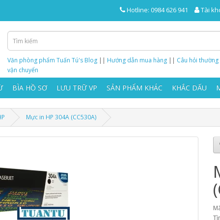
Hotline: 0984 626 941
Tài kh
Văn phòng phẩm Tuấn Tú's Blog
||
Hướng dẫn mua hàng
||
Câu hỏi thường
vận chuyển
Ừ
BÌA HỒ SƠ
LƯU TRỮ VP
SẢN PHẨM KHÁC
KHẮC DẤU
HP
Mực in HP 304A (CC530A)
Mã
Tì