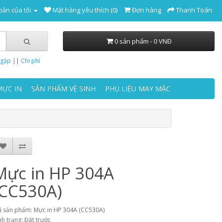
oản của tôi
Mặt hàng yêu thích (0)
Đơn hàng
Thanh Toán
0 sản phẩm - 0 VNĐ
 gặp
||
Chi phí
MỰC IN
SẢN PHẨM VỆ SINH
PHỤ LIỆU MAY MẶC
Mực in HP 304A
(CC530A)
 sản phẩm: Mực in HP 304A (CC530A)
nh trạng: Đặt trước