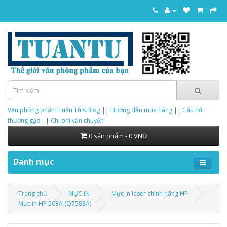
Văn phòng phẩm Tuấn Tú's Blog
||
Hướng dẫn mua hàng
||
Câu hỏi
thường gặp
||
Chi phí vận chuyển
0 sản phẩm - 0 VNĐ
Danh mục
Trang chủ
MỰC IN
Mực in laser chính hãng HP
Mực in HP 503A (Q7583A)