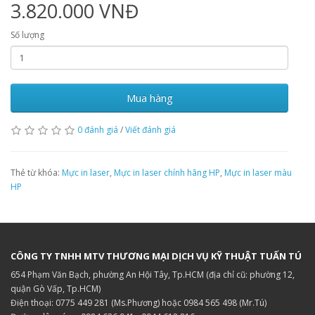
3.820.000 VNĐ
Số lượng
Mua hàng
0 đánh giá
/
Viết đánh giá
Thẻ từ khóa:
Mực in laser
,
Mực in laser chính hãng HP
,
Mực in laser màu
HP
CÔNG TY TNHH MTV THƯƠNG MẠI DỊCH VỤ KỸ THUẬT TUẤN TÚ
654 Phạm Văn Bạch, phường An Hội Tây, Tp.HCM (địa chỉ cũ: phường 12,
quận Gò Vấp, Tp.HCM)
Điện thoại: 0775 449 281 (Ms.Phương) hoặc 0984 565 498 (Mr.Tú)