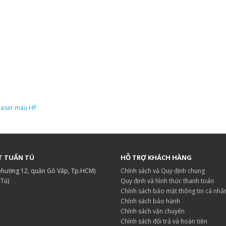
 laser màu HP
T TUẤN TÚ
HỖ TRỢ KHÁCH HÀNG
 phường 12, quận Gò Vấp, Tp.HCM)
Chính sách và Quy định chung
.Tú)
Quy định và hình thức thanh toán
Chính sách bảo mật thông tin cá nhâ
Chính sách bảo hành
Chính sách vận chuyển
Chính sách đổi trả và hoàn tiền