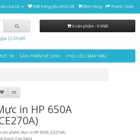
oản của tôi
Mặt hàng yêu thích (0)
Đơn hàng
Thanh Toán
0 sản phẩm - 0 VNĐ
 gặp
||
Chi phí
MỰC IN
SẢN PHẨM VỆ SINH
PHỤ LIỆU MAY MẶC
Mực in HP 650A
(CE270A)
 sản phẩm: Mực in HP 650A (CE270A)
nh trạng: Còn hàng