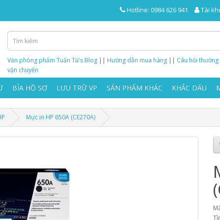
Hotline: 0984 626 941
Tài kh
Văn phòng phẩm Tuấn Tú's Blog
||
Hướng dẫn mua hàng
||
Câu hỏi thường
vận chuyển
Ừ
BÌA HỒ SƠ
LƯU TRỮ VP
SẢN PHẨM KHÁC
KHẮC DẤU
HP
Mực in HP 650A (CE270A)
Mã
Tì