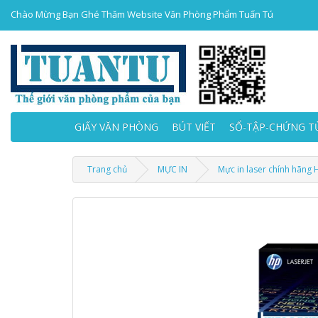
Chào Mừng Bạn Ghé Thăm Website Văn Phòng Phẩm Tuấn Tú
GIẤY VĂN PHÒNG
BÚT VIẾT
SỔ-TẬP-CHỨNG T
Trang chủ
MỰC IN
Mực in laser chính hãng 