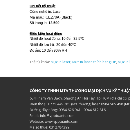
Chi tiết kỹ thuật
Công nghệ in: Laser
Mã màu: CE270A (Black)
Số trang in:
13.500
Điều kiện hoạt động
o
Nhiệt độ hoạt động: 10
đến 32.5
C
o
Nhiệt độ lưu trữ:
-20 đến 40
C
Độ ẩm: 10 đến 90% RH
Thẻ từ khóa:
Mực in laser
,
Mực in laser chính hãng HP
,
Mực in
CÔNG TY TNHH MTV THƯƠNG MẠI DỊCH VỤ KỸ THUẬ
654 Phạm Văn Bạch, phường An Hội Tây, Tp.HCM (địa chỉ cũ:
Điện thoại: 0775 449 281 (Ms.Phương) hoặc 0984 565 498 (Mr
Đường dây nóng: 0984 626 941 - 0944 612 816
Email: info@vpptuantu.com
Website: www.vpptuantu.com
Mã số thuế: 0312784399