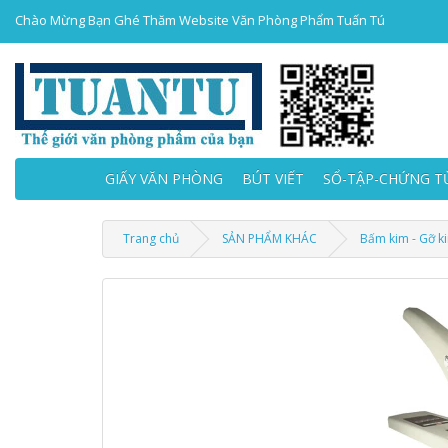
Chào Mừng Bạn Ghé Thăm Website Văn Phòng Phẩm Tuấn Tú
GIẤY VĂN PHÒNG
BÚT VIẾT
SỔ-TẬP-CHỨNG T
Trang chủ
SẢN PHẨM KHÁC
Bấm kim - Gỡ k