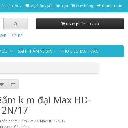
oản của tôi
Mặt hàng yêu thích (0)
Đơn hàng
Thanh Toán
0 sản phẩm - 0 VNĐ
 gặp
||
Chi phí
MỰC IN
SẢN PHẨM VỆ SINH
PHỤ LIỆU MAY MẶC
Bấm kim đại Max HD-
12N/17
 sản phẩm: Bấm kim đại Max HD-12N/17
nh trạng: Còn hàng