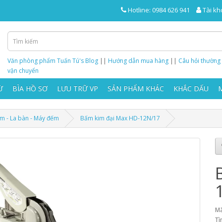
Hotline: 0984 626 941
Tài kh
Văn phòng phẩm Tuấn Tú's Blog
||
Hướng dẫn mua hàng
||
Câu hỏi thường
vận chuyển
Ừ
BÌA HỒ SƠ
LƯU TRỮ VP
SẢN PHẨM KHÁC
KHẮC DẤU
im - La bàn - Máy đếm
Bấm kim đại Max HD-12N/17
Mã
Tì