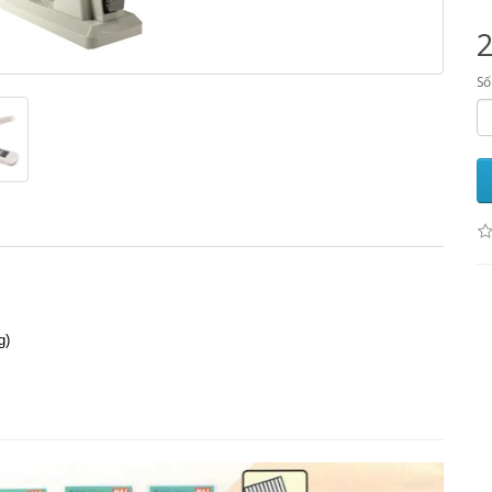
Số
g)