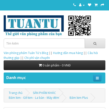
Văn phòng phẩm Tuấn Tú's Blog
||
Hướng dẫn mua hàng
||
Câu hỏi
thường gặp
||
Chi phí vận chuyển
0 sản phẩm - 0 VNĐ
Danh mục
Trang chủ
SẢN PHẨM KHÁC
Bấm kim - Gỡ kim - La bàn - Máy đếm
Bấm kim Plus