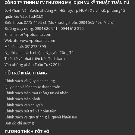
CÔNG TY TNHH MTV THƯƠNG MẠI DỊCH VỤ KỸ THUẬT TUẤN TÚ
654 Phạm Văn Bạch, phường An Hội Tây, Tp.HCM (địa chỉ cũ: phường 12,
quận Gò Vấp, Tp.HCM)
Điện thoại: 0775 449 281 (Ms.Phương) hoặc 0984 565 498 (Mr.Tú)
Đường dây nóng: 0984 626 941 - 0944 612 816
Email: info@vpptuantu.com
Website: www.vpptuantu.com
Mã số thuế: 0312784399
Người chịu trách nhiệm: Nguyễn Công Tú
Thiết kế và phát triển bởi:
Tuchikara
Văn phòng phẩm Tuấn Tú © 2014
HỖ TRỢ KHÁCH HÀNG
Chính sách và Quy định chung
Quy định và hình thức thanh toán
Chính sách bảo mật thông tin cá nhân
Chính sách bảo hành
Chính sách vận chuyển
Chính sách đổi trả và hoàn tiền
Chính sách về quy trình giải quyết khiếu nại
Bản đồ chỉ đường
TƯƠNG THÍCH TỐT VỚI