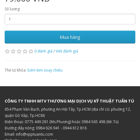
Số lượng
Mua hàng
0 đánh giá
/
Viết đánh giá
Thẻ từ khóa:
bấm kim xoay chiều
CÔNG TY TNHH MTV THƯƠNG MẠI DỊCH VỤ KỸ THUẬT TUẤN TÚ
654 Phạm Văn Bạch, phường An Hội Tây, Tp.HCM (địa chỉ cũ: phường 12,
quận Gò Vấp, Tp.HCM)
Điện thoại: 0775 449 281 (Ms.Phương) hoặc 0984 565 498 (Mr.Tú)
Đường dây nóng: 0984 626 941 - 0944 612 816
Email: info@vpptuantu.com