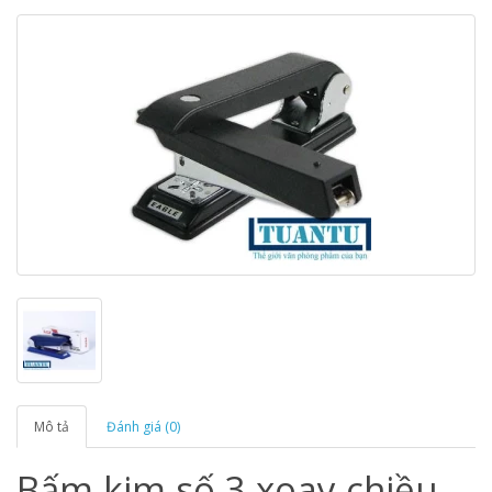
Mô tả
Đánh giá (0)
Bấm kim số 3 xoay chiều