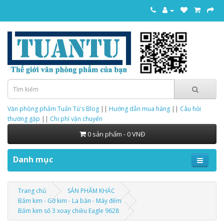
Văn phòng phẩm Tuấn Tú's Blog
||
Hướng dẫn mua hàng
||
Câu hỏi
thường gặp
||
Chi phí vận chuyển
0 sản phẩm - 0 VNĐ
Danh mục
Trang chủ
SẢN PHẨM KHÁC
Bấm kim - Gỡ kim - La bàn - Máy đếm
Bấm kim số 3 xoay chiều Eagle 9628