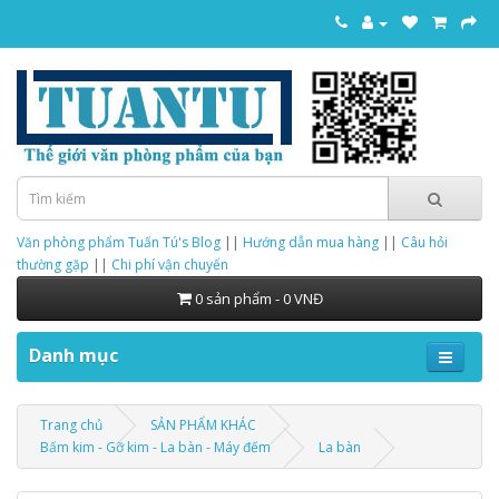
Văn phòng phẩm Tuấn Tú's Blog
||
Hướng dẫn mua hàng
||
Câu hỏi
thường gặp
||
Chi phí vận chuyển
0 sản phẩm - 0 VNĐ
Danh mục
Trang chủ
SẢN PHẨM KHÁC
Bấm kim - Gỡ kim - La bàn - Máy đếm
La bàn