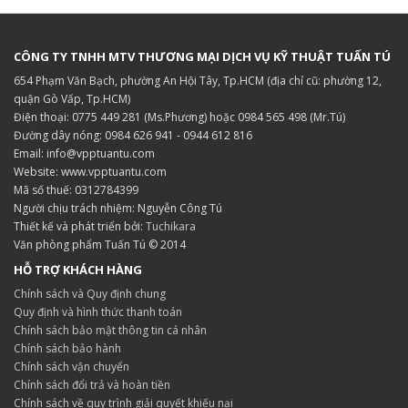
CÔNG TY TNHH MTV THƯƠNG MẠI DỊCH VỤ KỸ THUẬT TUẤN TÚ
654 Phạm Văn Bạch, phường An Hội Tây, Tp.HCM (địa chỉ cũ: phường 12,
quận Gò Vấp, Tp.HCM)
Điện thoại: 0775 449 281 (Ms.Phương) hoặc 0984 565 498 (Mr.Tú)
Đường dây nóng: 0984 626 941 - 0944 612 816
Email: info@vpptuantu.com
Website: www.vpptuantu.com
Mã số thuế: 0312784399
Người chịu trách nhiệm: Nguyễn Công Tú
Thiết kế và phát triển bởi:
Tuchikara
Văn phòng phẩm Tuấn Tú © 2014
HỖ TRỢ KHÁCH HÀNG
Chính sách và Quy định chung
Quy định và hình thức thanh toán
Chính sách bảo mật thông tin cá nhân
Chính sách bảo hành
Chính sách vận chuyển
Chính sách đổi trả và hoàn tiền
Chính sách về quy trình giải quyết khiếu nại