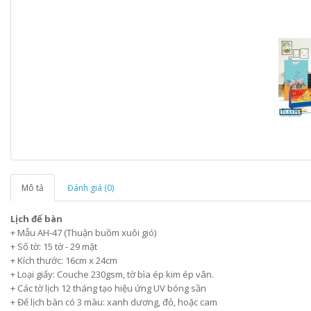
Mô tả
Đánh giá (0)
Lịch để bàn
+ Mẫu AH-47 (Thuận buồm xuôi gió)
+ Số tờ: 15 tờ - 29 mặt
+ Kích thước: 16cm x 24cm
+ Loại giấy: Couche 230gsm, tờ bìa ép kim ép vân.
+ Các tờ lịch 12 tháng tạo hiệu ứng UV bóng sần
+ Đế lịch bàn có 3 màu: xanh dương, đỏ, hoặc cam