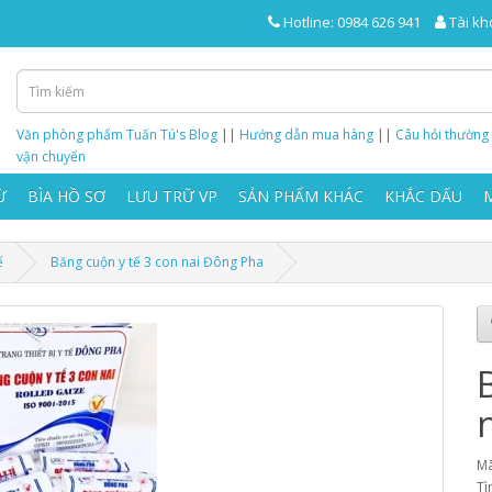
Hotline: 0984 626 941
Tài kh
Văn phòng phẩm Tuấn Tú's Blog
||
Hướng dẫn mua hàng
||
Câu hỏi thường
vận chuyển
Ừ
BÌA HỒ SƠ
LƯU TRỮ VP
SẢN PHẨM KHÁC
KHẮC DẤU
ế
Băng cuộn y tế 3 con nai Đông Pha
Mã
Tì