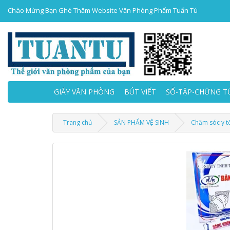
Chào Mừng Bạn Ghé Thăm Website Văn Phòng Phẩm Tuấn Tú
GIẤY VĂN PHÒNG
BÚT VIẾT
SỔ-TẬP-CHỨNG T
Trang chủ
SẢN PHẨM VỆ SINH
Chăm sóc y t