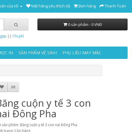
oản của tôi
Mặt hàng yêu thích (0)
Đơn hàng
Thanh Toán
0 sản phẩm - 0 VNĐ
 gặp
||
Chi phí
MỰC IN
SẢN PHẨM VỆ SINH
PHỤ LIỆU MAY MẶC
Băng cuộn y tế 3 con
nai Đông Pha
 sản phẩm: Băng cuộn y tế 3 con nai Đông Pha
nh trạng: Còn hàng