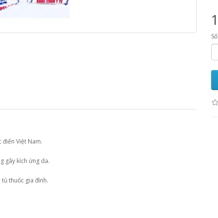
Số
c điển Việt Nam.
g gây kích ứng da.
tủ thuốc gia đình.