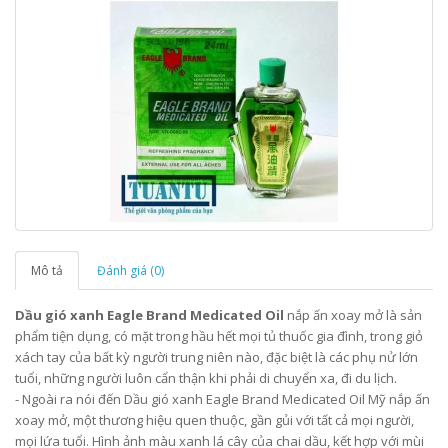
Mô tả
Đánh giá (0)
Dầu gió xanh Eagle Brand Medicated Oil
nắp ấn xoay mở là sản
phẩm tiện dụng, có mặt trong hầu hết mọi tủ thuốc gia đình, trong giỏ
xách tay của bất kỳ người trung niên nào, đặc biệt là các phụ nử lớn
tuổi, những người luôn cẩn thận khi phải di chuyển xa, đi du lịch.
- Ngoài ra nói đến Dầu gió xanh Eagle Brand Medicated Oil Mỹ nắp ấn
xoay mở, một thương hiệu quen thuộc, gần gủi với tất cả mọi người,
mọi lứa tuổi. Hình ảnh màu xanh lá cây của chai dầu, kết hợp với mùi