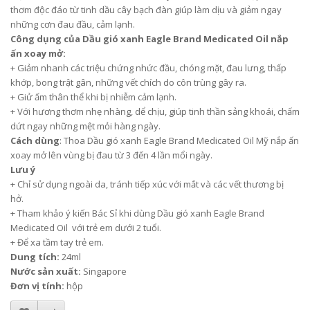
thơm độc đáo từ tinh dầu cây bạch đàn giúp làm dịu và giảm ngay
những cơn đau đầu, cảm lạnh.
Công dụng của Dầu gió xanh Eagle Brand Medicated Oil nắp
ấn xoay mở:
+ Giảm nhanh các triệu chứng nhức đầu, chóng mặt, đau lưng, thấp
khớp, bong trật gân, những vết chích do côn trùng gây ra.
+ Giử ấm thân thể khi bị nhiễm cảm lạnh.
+ Với hương thơm nhẹ nhàng, dể chịu, giúp tinh thần sảng khoái, chấm
dứt ngay những mệt mỏi hàng ngày.
Cách dùng
: Thoa Dầu gió xanh Eagle Brand Medicated Oil Mỹ nắp ấn
xoay mở lên vùng bị đau từ 3 đến 4 lần mổi ngày.
Lưu ý
+ Chỉ sử dụng ngoài da, tránh tiếp xúc với mắt và các vết thương bị
hở.
+
Tham khảo ý kiến Bác Sỉ khi dùng Dầu gió xanh Eagle Brand
Medicated Oil
với trẻ em dưới 2 tuổi.
+ Để xa tầm tay trẻ em.
Dung tích:
24ml
Nước sản xuất:
Singapore
Đơn vị tính:
hộp