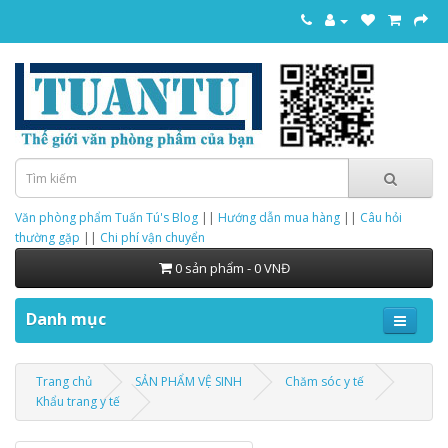
Văn phòng phẩm Tuấn Tú's Blog
||
Hướng dẫn mua hàng
||
Câu hỏi
thường gặp
||
Chi phí vận chuyển
0 sản phẩm - 0 VNĐ
Danh mục
Trang chủ
SẢN PHẨM VỆ SINH
Chăm sóc y tế
Khẩu trang y tế