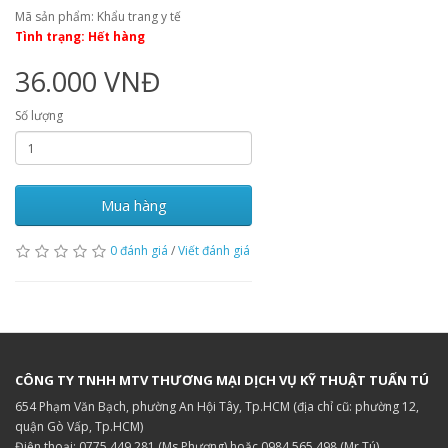
Mã sản phẩm: Khẩu trang y tế
Tình trạng: Hết hàng
36.000 VNĐ
Số lượng
Mua hàng
0 đánh giá
/
Viết đánh giá
CÔNG TY TNHH MTV THƯƠNG MẠI DỊCH VỤ KỸ THUẬT TUẤN TÚ
654 Phạm Văn Bạch, phường An Hội Tây, Tp.HCM (địa chỉ cũ: phường 12,
quận Gò Vấp, Tp.HCM)
Điện thoại: 0775 449 281 (Ms.Phương) hoặc 0984 565 498 (Mr.Tú)