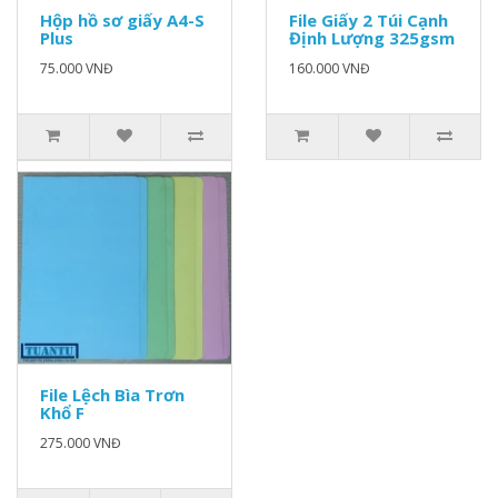
Hộp hồ sơ giấy A4-S
File Giấy 2 Túi Cạnh
Plus
Định Lượng 325gsm
75.000 VNĐ
160.000 VNĐ
File Lệch Bìa Trơn
Khổ F
275.000 VNĐ