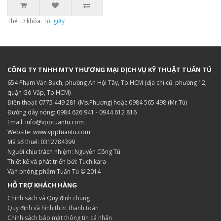
Thẻ từ khóa:
Túi giấy
CÔNG TY TNHH MTV THƯƠNG MẠI DỊCH VỤ KỸ THUẬT TUẤN TÚ
654 Phạm Văn Bạch, phường An Hội Tây, Tp.HCM (địa chỉ cũ: phường 12,
quận Gò Vấp, Tp.HCM)
Điện thoại: 0775 449 281 (Ms.Phương) hoặc 0984 565 498 (Mr.Tú)
Đường dây nóng: 0984 626 941 - 0944 612 816
Email: info@vpptuantu.com
Website: www.vpptuantu.com
Mã số thuế: 0312784399
Người chịu trách nhiệm: Nguyễn Công Tú
Thiết kế và phát triển bởi:
Tuchikara
Văn phòng phẩm Tuấn Tú © 2014
HỖ TRỢ KHÁCH HÀNG
Chính sách và Quy định chung
Quy định và hình thức thanh toán
Chính sách bảo mật thông tin cá nhân