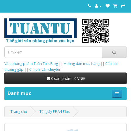
Văn phòng phẩm Tuấn Tú's Blog
||
Hướng dẫn mua hàng
||
Câu hỏi
thường gặp
||
Chi phí vận chuyển
0 sản phẩm - 0 VNĐ
Danh mục
Trang chủ
Túi giấy PF A4 Plus