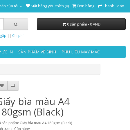
oản của tôi
Mặt hàng yêu thích (0)
Đơn hàng
Thanh Toán
0 sản phẩm - 0 VNĐ
 gặp
||
Chi phí
MỰC IN
SẢN PHẨM VỆ SINH
PHỤ LIỆU MAY MẶC
Giấy bìa màu A4
180gsm (Black)
 sản phẩm: Giấy bìa màu A4 180gsm (Black)
nh trạng: Còn hàng