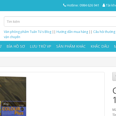
Hotline: 0984 626 941
Tài kh
Văn phòng phẩm Tuấn Tú's Blog
||
Hướng dẫn mua hàng
||
Câu hỏi thường
vận chuyển
Ừ
BÌA HỒ SƠ
LƯU TRỮ VP
SẢN PHẨM KHÁC
KHẮC DẤU
Mã
Tì