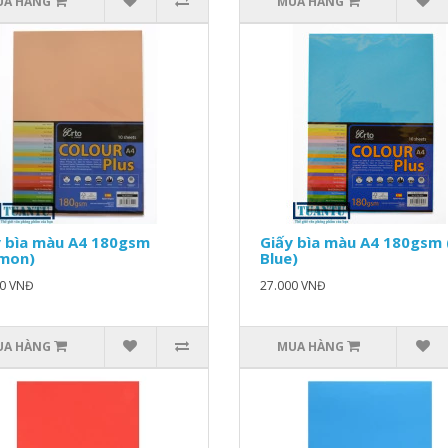
UA HÀNG
MUA HÀNG
y bìa màu A4 180gsm
Giấy bìa màu A4 180gsm 
lmon)
Blue)
00 VNĐ
27.000 VNĐ
UA HÀNG
MUA HÀNG