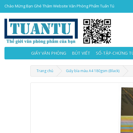
Chào Mừng Bạn Ghé Thăm Website Văn Phòng Phẩm Tuấn Tú
GIẤY VĂN PHÒNG
BÚT VIẾT
SỔ-TẬP-CHỨNG T
Trang chủ
Giấy bìa màu A4 180gsm (Black)