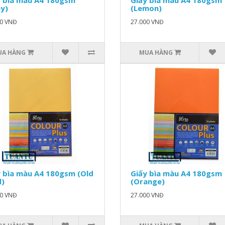
y bìa màu A4 180gsm
Giấy bìa màu A4 180gsm
y)
(Lemon)
00 VNĐ
27.000 VNĐ
UA HÀNG
MUA HÀNG
 bìa màu A4 180gsm (Old
Giấy bìa màu A4 180gsm
d)
(Orange)
00 VNĐ
27.000 VNĐ