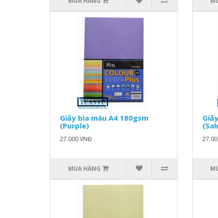
MUA HÀNG
M
Giấy bìa màu A4 180gsm
Giấ
(Purple)
(Sa
27.000 VNĐ
27.0
MUA HÀNG
M