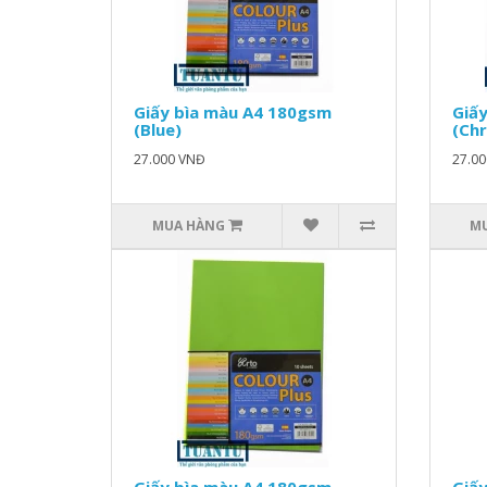
Giấy bìa màu A4 180gsm
Giấ
(Blue)
(Chr
27.000 VNĐ
27.0
MUA HÀNG
M