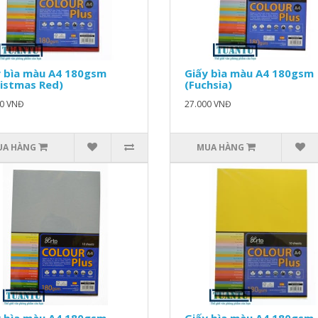
y bìa màu A4 180gsm
Giấy bìa màu A4 180gsm
istmas Red)
(Fuchsia)
00 VNĐ
27.000 VNĐ
UA HÀNG
MUA HÀNG