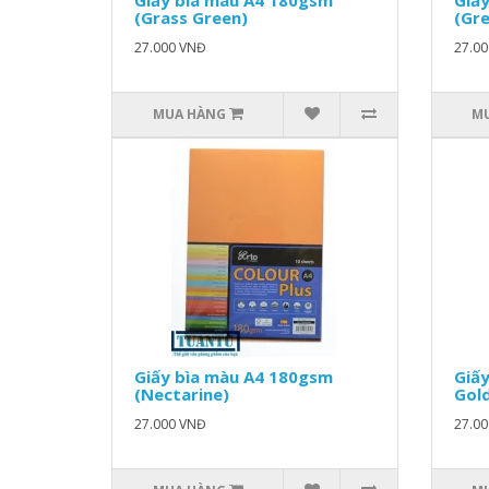
Giấy bìa màu A4 180gsm
Giấ
(Grass Green)
(Gre
27.000 VNĐ
27.0
MUA HÀNG
M
Giấy bìa màu A4 180gsm
Giấy
(Nectarine)
Gol
27.000 VNĐ
27.0