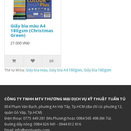
Giấy bìa màu A4
180gsm (Christmas
Green)
27.000 VNĐ
Thẻ từ khóa:
Giấy bìa màu
,
Giấy bìa A4 180gsm
,
Giấy bìa 180gsm
CÔNG TY TNHH MTV THƯƠNG MẠI DỊCH VỤ KỸ THUẬT TUẤN TÚ
654 Phạm Văn Bạch, phường An Hội Tây, Tp.HCM (địa chỉ cũ: phường 12,
quận Gò Vấp, Tp.HCM)
Điện thoại: 0775 449 281 (Ms.Phương) hoặc 0984 565 498 (Mr.Tú)
Đường dây nóng: 0984 626 941 - 0944 612 816
Email: info@vpptuantu.com