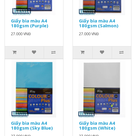
Giấy bìa màu A4
Giấy bìa màu A4
180gsm (Purple)
180gsm (Salmon)
27.000 VNĐ
27.000 VNĐ
Giấy bìa màu A4
Giấy bìa màu A4
180gsm (Sky Blue)
180gsm (White)