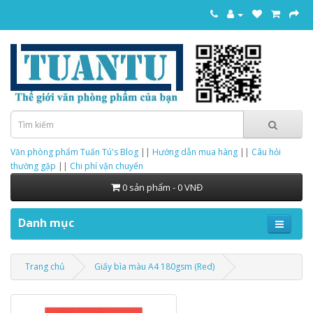
Văn phòng phẩm Tuấn Tú's Blog
||
Hướng dẫn mua hàng
||
Câu hỏi
thường gặp
||
Chi phí vận chuyển
0 sản phẩm - 0 VNĐ
Danh mục
Trang chủ
Giấy bìa màu A4 180gsm (Red)