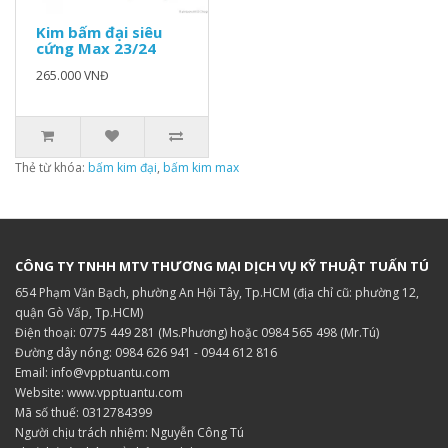
Kim bấm đại siêu
cứng Max 23/24
265.000 VNĐ
Thẻ từ khóa:
bấm kim đại
,
bấm kim max
CÔNG TY TNHH MTV THƯƠNG MẠI DỊCH VỤ KỸ THUẬT TUẤN TÚ
654 Phạm Văn Bạch, phường An Hội Tây, Tp.HCM (địa chỉ cũ: phường 12,
quận Gò Vấp, Tp.HCM)
Điện thoại: 0775 449 281 (Ms.Phương) hoặc 0984 565 498 (Mr.Tú)
Đường dây nóng: 0984 626 941 - 0944 612 816
Email: info@vpptuantu.com
Website: www.vpptuantu.com
Mã số thuế: 0312784399
Người chịu trách nhiệm: Nguyễn Công Tú