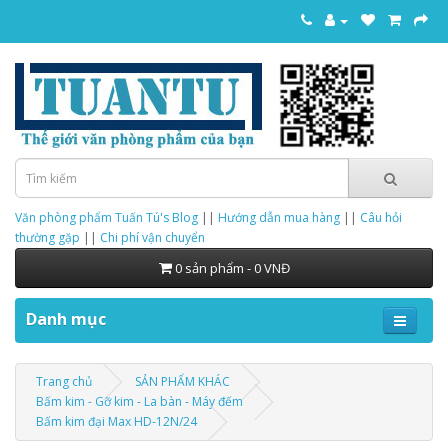
Văn phòng phẩm Tuấn Tú's Blog
||
Hướng dẫn mua hàng
||
Câu hỏi
thường gặp
||
Chi phí vận chuyển
0 sản phẩm - 0 VNĐ
Danh mục
Trang chủ
SẢN PHẨM KHÁC
Bấm kim - Gỡ kim - La bàn - Máy đếm
Bấm kim đại Max HD-12N/24